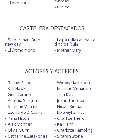
Navidad
El director
El nido
CARTELERA DESTACADOS
Spider-man: Brand
La patrulla canina: La
new day
dino película
El último mono
Mother Mary
ACTORES Y ACTRICES
Rachel Bilson
Woody Harrelson
Kali Hawk
Mariano Venancio
Gina Carano
Tina Desai
Antonia San Juan
Justin Theroux
Soledad Villamil
Nicole Kidman
Leonardo DiCaprio
Jake Gyllenhaal
Paris Hilton
Charlize Theron
Àlex Monner
Kal Penn
Olivia Munn
Charlotte Rampling
Catherine Zeta-Jones
Sharon Stone