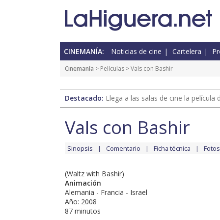
CINEMANÍA:
Noticias de cine
Cartelera
Pr
Cinemanía
> Películas > Vals con Bashir
Destacado:
Llega a las salas de cine la películ
Vals con Bashir
Sinopsis
Comentario
Ficha técnica
Fotos
(Waltz with Bashir)
Animación
Alemania - Francia - Israel
Año: 2008
87 minutos