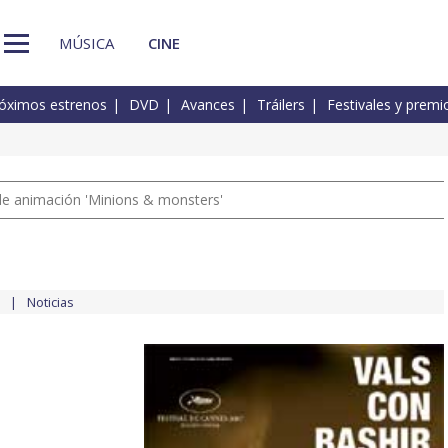
MÚSICA
CINE
óximos estrenos
DVD
Avances
Tráilers
Festivales y premi
a de animación 'Minions & monsters'
Noticias