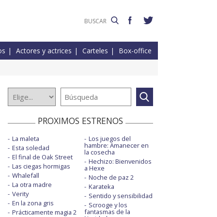
os
Actores y actrices
Carteles
Box-office
PROXIMOS ESTRENOS
La maleta
Los juegos del
hambre: Amanecer en
Esta soledad
la cosecha
El final de Oak Street
Hechizo: Bienvenidos
Las ciegas hormigas
a Hexe
Whalefall
Noche de paz 2
La otra madre
Karateka
Verity
Sentido y sensibilidad
En la zona gris
Scrooge y los
fantasmas de la
Prácticamente magia 2