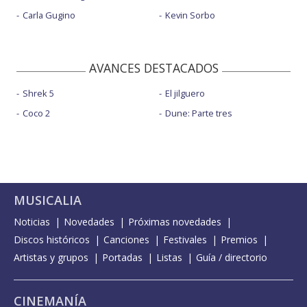
Carla Gugino
Kevin Sorbo
AVANCES DESTACADOS
Shrek 5
El jilguero
Coco 2
Dune: Parte tres
MUSICALIA
Noticias
Novedades
Próximas novedades
Discos históricos
Canciones
Festivales
Premios
Artistas y grupos
Portadas
Listas
Guía / directorio
CINEMANÍA