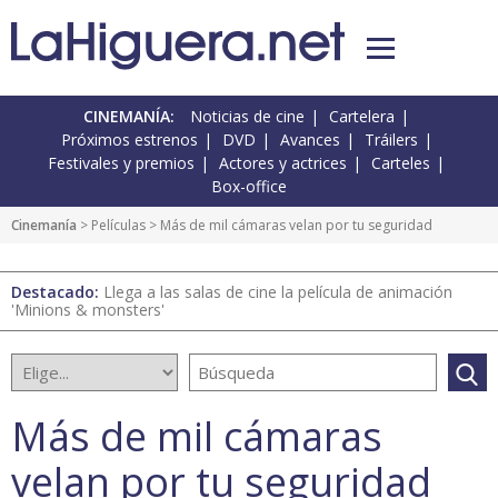
CINEMANÍA:
Noticias de cine
Cartelera
Próximos estrenos
DVD
Avances
Tráilers
Festivales y premios
Actores y actrices
Carteles
Box-office
Cinemanía
> Películas > Más de mil cámaras velan por tu seguridad
Destacado:
Llega a las salas de cine la película de animación
'Minions & monsters'
Más de mil cámaras
velan por tu seguridad