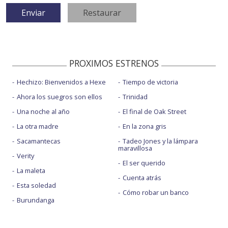
PROXIMOS ESTRENOS
Hechizo: Bienvenidos a Hexe
Tiempo de victoria
Ahora los suegros son ellos
Trinidad
Una noche al año
El final de Oak Street
La otra madre
En la zona gris
Sacamantecas
Tadeo Jones y la lámpara
maravillosa
Verity
El ser querido
La maleta
Cuenta atrás
Esta soledad
Cómo robar un banco
Burundanga