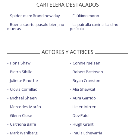
CARTELERA DESTACADOS
Spider-man: Brand new day
El último mono
Buena suerte, pásalo bien, no
La patrulla canina: La dino
mueras
película
ACTORES Y ACTRICES
Fiona Shaw
Connie Nielsen
Pietro Sibille
Robert Pattinson
Juliette Binoche
Bryan Cranston
Clovis Cornillac
Alia Shawkat
Michael Sheen
Aura Garrido
Mercedes Morán
Helen Mirren
Glenn Close
Dev Patel
Caitriona Balfe
Hugh Grant
Mark Wahlberg
Paula Echevarría