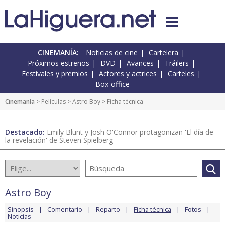
CINEMANÍA:
Noticias de cine
Cartelera
Próximos estrenos
DVD
Avances
Tráilers
Festivales y premios
Actores y actrices
Carteles
Box-office
Cinemanía
> Películas >
Astro Boy
> Ficha técnica
Destacado:
Emily Blunt y Josh O'Connor protagonizan 'El día de
la revelación' de Steven Spielberg
Astro Boy
Sinopsis
Comentario
Reparto
Ficha técnica
Fotos
Noticias