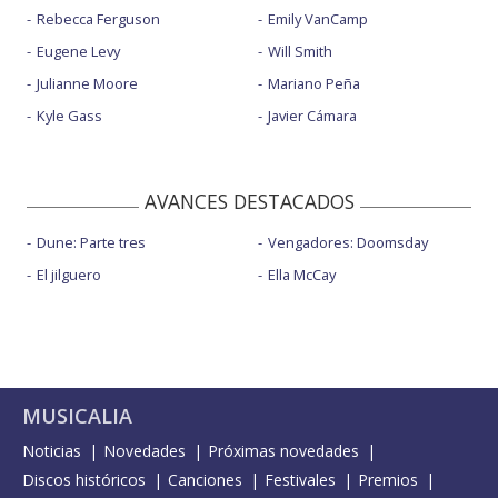
Rebecca Ferguson
Emily VanCamp
Eugene Levy
Will Smith
Julianne Moore
Mariano Peña
Kyle Gass
Javier Cámara
AVANCES DESTACADOS
Dune: Parte tres
Vengadores: Doomsday
El jilguero
Ella McCay
MUSICALIA
Noticias
Novedades
Próximas novedades
Discos históricos
Canciones
Festivales
Premios