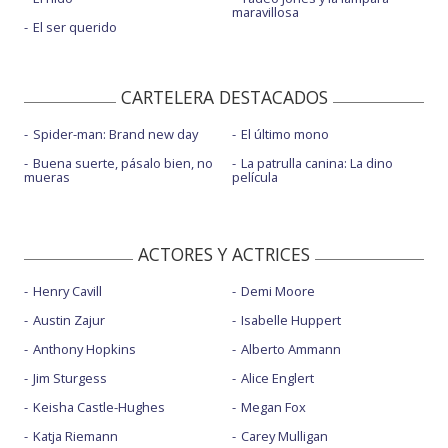
maravillosa
El ser querido
CARTELERA DESTACADOS
Spider-man: Brand new day
El último mono
Buena suerte, pásalo bien, no
La patrulla canina: La dino
mueras
película
ACTORES Y ACTRICES
Henry Cavill
Demi Moore
Austin Zajur
Isabelle Huppert
Anthony Hopkins
Alberto Ammann
Jim Sturgess
Alice Englert
Keisha Castle-Hughes
Megan Fox
Katja Riemann
Carey Mulligan