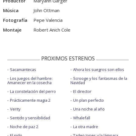
Productor
Maryann Garger
Música
John Ottman
Fotografía
Pepe Valencia
Montaje
Robert Anich Cole
PROXIMOS ESTRENOS
Sacamantecas
Ahora los suegros son ellos
Los juegos del hambre:
Scrooge y los fantasmas de la
Amanecer en la cosecha
Navidad
La constelación del perro
El director
Prácticamente magia 2
Un plan perfecto
Verity
Una noche al año
Sentido y sensibilidad
Whalefall
Noche de paz 2
La otra madre
El nido
Tadeo Jones y la lámpara