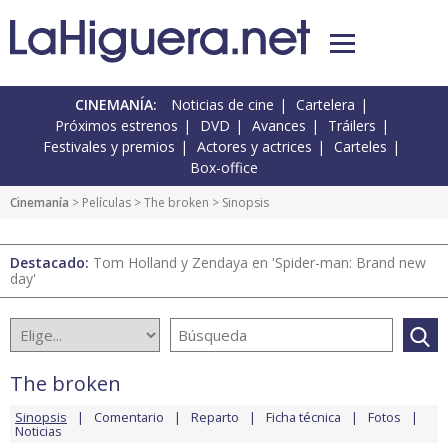
CINEMANÍA:
Noticias de cine
Cartelera
Próximos estrenos
DVD
Avances
Tráilers
Festivales y premios
Actores y actrices
Carteles
Box-office
Cinemanía
> Películas >
The broken
> Sinopsis
Destacado:
Tom Holland y Zendaya en 'Spider-man: Brand new
day'
The broken
Sinopsis
Comentario
Reparto
Ficha técnica
Fotos
Noticias