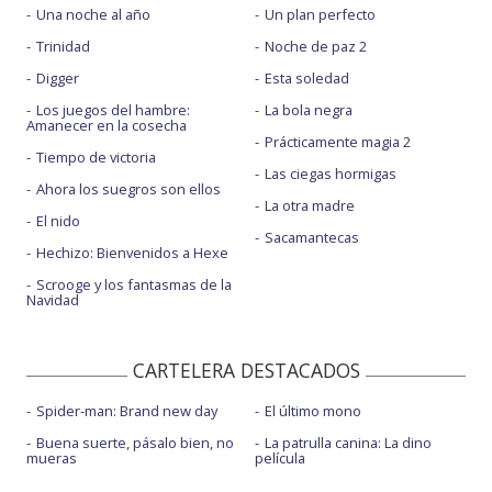
Una noche al año
Un plan perfecto
Trinidad
Noche de paz 2
Digger
Esta soledad
Los juegos del hambre:
La bola negra
Amanecer en la cosecha
Prácticamente magia 2
Tiempo de victoria
Las ciegas hormigas
Ahora los suegros son ellos
La otra madre
El nido
Sacamantecas
Hechizo: Bienvenidos a Hexe
Scrooge y los fantasmas de la
Navidad
CARTELERA DESTACADOS
Spider-man: Brand new day
El último mono
Buena suerte, pásalo bien, no
La patrulla canina: La dino
mueras
película