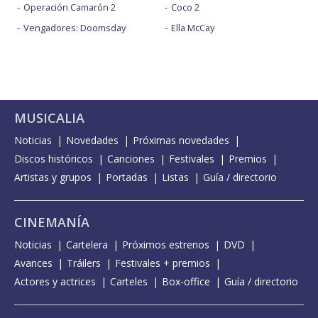
Operación Camarón 2
Coco 2
Vengadores: Doomsday
Ella McCay
MUSICALIA
Noticias
Novedades
Próximas novedades
Discos históricos
Canciones
Festivales
Premios
Artistas y grupos
Portadas
Listas
Guía / directorio
CINEMANÍA
Noticias
Cartelera
Próximos estrenos
DVD
Avances
Tráilers
Festivales + premios
Actores y actrices
Carteles
Box-office
Guía / directorio