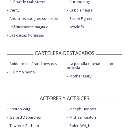
El final de Oak Street
Burundanga
Verity
La bola negra
Ahora los suegros son ellos
Street Fighter
Prácticamente magia 2
Whalefall
Las ciegas hormigas
CARTELERA DESTACADOS
Spider-man: Brand new day
La patrulla canina: La dino
película
El último mono
Mother Mary
ACTORES Y ACTRICES
Kristen Wiig
Joseph Fiennes
Gérard Depardieu
Michael Keaton
Tawfeek Barhom
Robin Wright