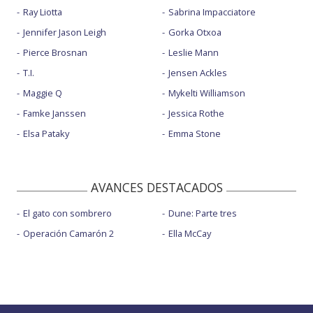
Ray Liotta
Sabrina Impacciatore
Jennifer Jason Leigh
Gorka Otxoa
Pierce Brosnan
Leslie Mann
T.I.
Jensen Ackles
Maggie Q
Mykelti Williamson
Famke Janssen
Jessica Rothe
Elsa Pataky
Emma Stone
AVANCES DESTACADOS
El gato con sombrero
Dune: Parte tres
Operación Camarón 2
Ella McCay