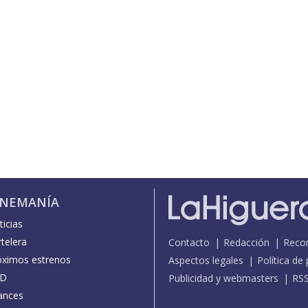
INEMANÍA
icias
telera
Contacto
Redacción
Reco
óximos estrenos
Aspectos legales
Política de
D
Publicidad y webmasters
RS
ances