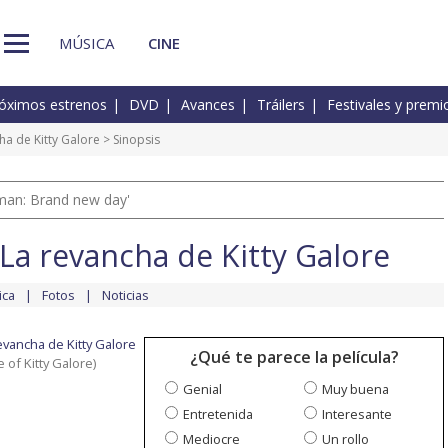
MÚSICA
CINE
óximos estrenos
DVD
Avances
Tráilers
Festivales y premi
ha de Kitty Galore
> Sinopsis
man: Brand new day'
La revancha de Kitty Galore
ica
Fotos
Noticias
evancha de Kitty Galore
¿Qué te parece la película?
of Kitty Galore)
Genial
Muy buena
Entretenida
Interesante
Mediocre
Un rollo