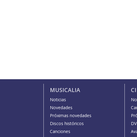
MUSICALIA
C
Noticias
Not
Novedades
Car
Próximas novedades
Pr
Discos históricos
DV
Canciones
Av