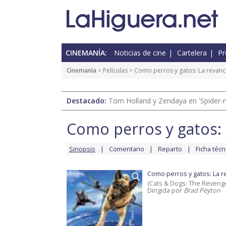
CINEMANÍA:
Noticias de cine
Cartelera
Pr
Cinemanía
> Películas >
Como perros y gatos: La revanc
Destacado:
Tom Holland y Zendaya en 'Spider-
Como perros y gatos: 
Sinopsis
Comentario
Reparto
Ficha técn
Como perros y gatos: La r
(Cats & Dogs: The Revenge 
Dirigida por
Brad Peyton