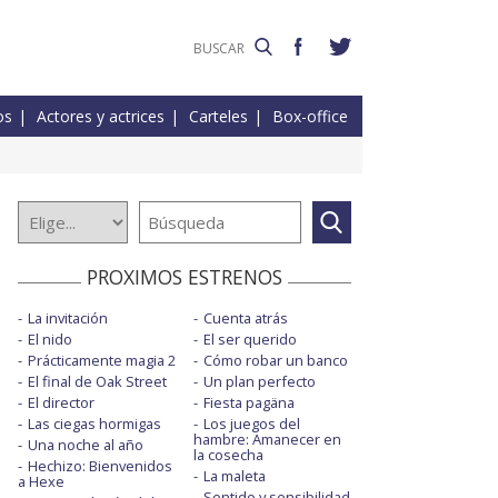
os
Actores y actrices
Carteles
Box-office
PROXIMOS ESTRENOS
La invitación
Cuenta atrás
El nido
El ser querido
Prácticamente magia 2
Cómo robar un banco
El final de Oak Street
Un plan perfecto
El director
Fiesta pagäna
Las ciegas hormigas
Los juegos del
hambre: Amanecer en
Una noche al año
la cosecha
Hechizo: Bienvenidos
La maleta
a Hexe
Sentido y sensibilidad