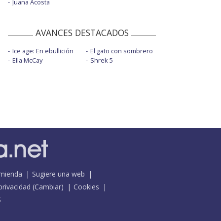
Juana Acosta
AVANCES DESTACADOS
Ice age: En ebullición
El gato con sombrero
Ella McCay
Shrek 5
mienda
Sugiere una web
 privacidad
(
Cambiar
)
Cookies
S