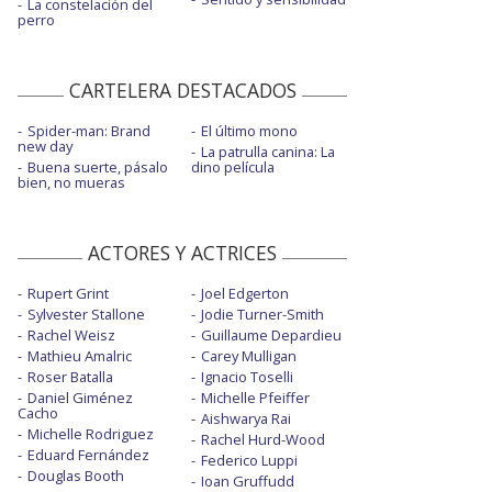
La constelación del
perro
CARTELERA DESTACADOS
Spider-man: Brand
El último mono
new day
La patrulla canina: La
Buena suerte, pásalo
dino película
bien, no mueras
ACTORES Y ACTRICES
Rupert Grint
Joel Edgerton
Sylvester Stallone
Jodie Turner-Smith
Rachel Weisz
Guillaume Depardieu
Mathieu Amalric
Carey Mulligan
Roser Batalla
Ignacio Toselli
Daniel Giménez
Michelle Pfeiffer
Cacho
Aishwarya Rai
Michelle Rodriguez
Rachel Hurd-Wood
Eduard Fernández
Federico Luppi
Douglas Booth
Ioan Gruffudd