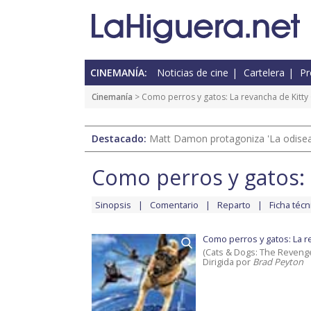
CINEMANÍA:
Noticias de cine
Cartelera
Pr
Cinemanía
>
Como perros y gatos: La revancha de Kitty
Destacado:
Matt Damon protagoniza 'La odisea'
Como perros y gatos: 
Sinopsis
Comentario
Reparto
Ficha técn
Como perros y gatos: La r
(Cats & Dogs: The Revenge 
Dirigida por
Brad Peyton