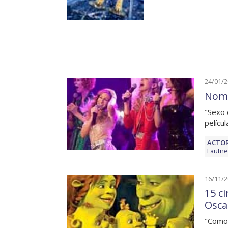
24/01/
Nomi
"Sexo 
pelícu
ACTOR
Lautne
16/11/
15 c
Osca
"Como 