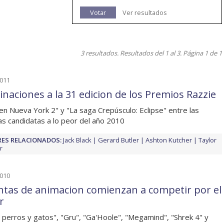
Votar
Ver resultados
3 resultados. Resultados del 1 al 3. Página 1 de 1
2011
naciones a la 31 edicion de los Premios Razzie
en Nueva York 2" y "La saga Crepúsculo: Eclipse" entre las
las candidatas a lo peor del año 2010
ES RELACIONADOS:
Jack Black
Gerard Butler
Ashton Kutcher
Taylor
r
2010
intas de animacion comienzan a competir por el
r
perros y gatos", "Gru", "Ga'Hoole", "Megamind", "Shrek 4" y