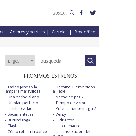
os
Actores y actrices
Carteles
Box-office
PROXIMOS ESTRENOS
Tadeo Jones y la
Hechizo: Bienvenidos
lámpara maravillosa
a Hexe
Una noche al año
Noche de paz 2
Un plan perfecto
Tiempo de victoria
La isla olvidada
Prácticamente magia 2
Sacamantecas
Verity
Burundanga
El director
Clayface
La otra madre
Cómo robar un banco
La constelación del
perro