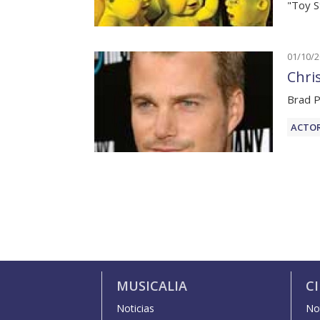
"Toy S
01/10/
Chri
Brad P
ACTOR
MUSICALIA
C
Noticias
Not