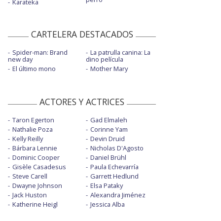
Karateka
CARTELERA DESTACADOS
Spider-man: Brand
La patrulla canina: La
new day
dino película
El último mono
Mother Mary
ACTORES Y ACTRICES
Taron Egerton
Gad Elmaleh
Nathalie Poza
Corinne Yam
Kelly Reilly
Devin Druid
Bárbara Lennie
Nicholas D'Agosto
Dominic Cooper
Daniel Brühl
Gisèle Casadesus
Paula Echevarría
Steve Carell
Garrett Hedlund
Dwayne Johnson
Elsa Pataky
Jack Huston
Alexandra Jiménez
Katherine Heigl
Jessica Alba