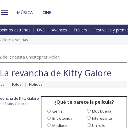
MÚSICA
CINE
óximos estrenos
DVD
Avances
Tráilers
Festivales y premi
 Galore
> Noticias
 del cineasta Christopher Nolan
La revancha de Kitty Galore
ica
Fotos
Noticias
evancha de Kitty Galore
¿Qué te parece la película?
of Kitty Galore)
Genial
Muy buena
Entretenida
Interesante
Mediocre
Un rollo