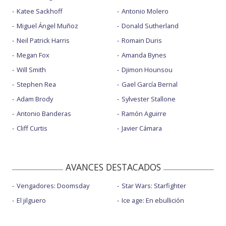
Katee Sackhoff
Antonio Molero
Miguel Ángel Muñoz
Donald Sutherland
Neil Patrick Harris
Romain Duris
Megan Fox
Amanda Bynes
Will Smith
Djimon Hounsou
Stephen Rea
Gael García Bernal
Adam Brody
Sylvester Stallone
Antonio Banderas
Ramón Aguirre
Cliff Curtis
Javier Cámara
AVANCES DESTACADOS
Vengadores: Doomsday
Star Wars: Starfighter
El jilguero
Ice age: En ebullición