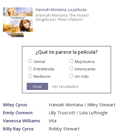
Hannah Montana. La película
(Hannah Montana: The movie)
Dirigida por
Peter Chelsom
¿Qué te parece la película?
Genial
Muy buena
Entretenida
Interesante
Mediocre
Un rollo
Votar
Ver resultados
Miley Cyrus
Hannah Montana / Miley Stewart
Emily Osment
Lilly Truscott / Lola Luftnagle
Vanessa Williams
Vita
Billy Ray Cyrus
Robby Stewart