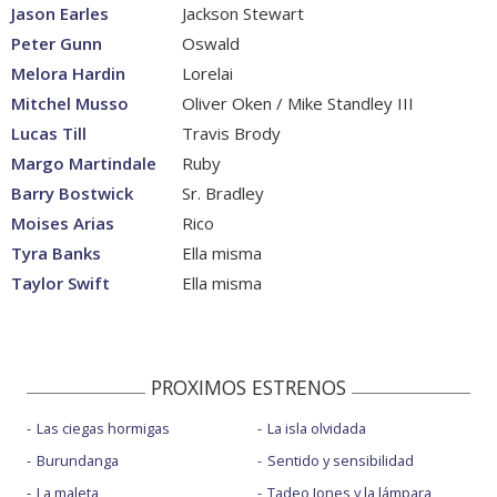
Jason Earles
Jackson Stewart
Peter Gunn
Oswald
Melora Hardin
Lorelai
Mitchel Musso
Oliver Oken / Mike Standley III
Lucas Till
Travis Brody
Margo Martindale
Ruby
Barry Bostwick
Sr. Bradley
Moises Arias
Rico
Tyra Banks
Ella misma
Taylor Swift
Ella misma
PROXIMOS ESTRENOS
Las ciegas hormigas
La isla olvidada
Burundanga
Sentido y sensibilidad
La maleta
Tadeo Jones y la lámpara