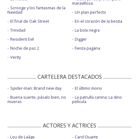
maravillosa
Scrooge y los fantasmas de la
Navidad
Un plan perfecto
El final de Oak Street
En el corazón de la bestia
Trinidad
La bola negra
Resident Evil
Digger
Noche de paz 2
Fiesta pagäna
Verity
CARTELERA DESTACADOS
Spider-man: Brand new day
El último mono
Buena suerte, pásalo bien, no
La patrulla canina: La dino
mueras
película
ACTORES Y ACTRICES
Lou de Laâge
Carol Duarte