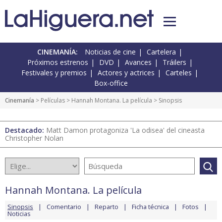
CINEMANÍA:
Noticias de cine
Cartelera
Próximos estrenos
DVD
Avances
Tráilers
Festivales y premios
Actores y actrices
Carteles
Box-office
Cinemanía
> Películas >
Hannah Montana. La película
> Sinopsis
Destacado:
Matt Damon protagoniza 'La odisea' del cineasta
Christopher Nolan
Hannah Montana. La película
Sinopsis
Comentario
Reparto
Ficha técnica
Fotos
Noticias