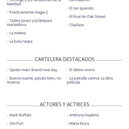
Navidad
El ser querido
Prácticamente magia 2
El final de Oak Street
Tadeo Jones y la lámpara
maravillosa
Clayface
La maleta
La bola negra
CARTELERA DESTACADOS
Spider-man: Brand new day
El último mono
Buena suerte, pásalo bien, no
La patrulla canina: La dino
mueras
película
ACTORES Y ACTRICES
Mark Ruffalo
Anthony Hopkins
Om Puri
Marta Etura