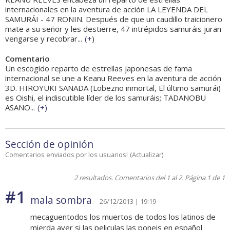
internacionales en la aventura de acción LA LEYENDA DEL
SAMURÁI - 47 RONIN. Después de que un caudillo traicionero
mate a su señor y les destierre, 47 intrépidos samuráis juran
vengarse y recobrar...
(
+
)
Comentario
Un escogido reparto de estrellas japonesas de fama
internacional se une a Keanu Reeves en la aventura de acción
3D. HIROYUKI SANADA (Lobezno inmortal, El último samurái)
es Oishi, el indiscutible líder de los samuráis; TADANOBU
ASANO...
(
+
)
Sección de opinión
Comentarios enviados por los usuarios!
(
Actualizar
)
2 resultados. Comentarios del 1 al 2. Página 1 de 1
#1
mala sombra
26/12/2013 | 19:19
mecaguentodos los muertos de todos los latinos de
mierda aver si las peliculas las poneis en español