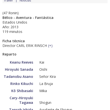
Tráiler
Noticias
(47 Ronin)
Bélico - Aventura - Fantástica
Estados Unidos
Año: 2013
119 minutos
Ficha técnica
Director CARL ERIK RINSCH
(
+
)
Reparto
Keanu Reeves
Kai
Hiroyuki Sanada
Oishi
Tadanobu Asano
Señor Kira
Rinko Kikuchi
La Bruja
Kô Shibasaki
Mika
Cary-Hiroyuki
Tagawa
Shogun
Tanroh Ishida
Ayudante de Shogun