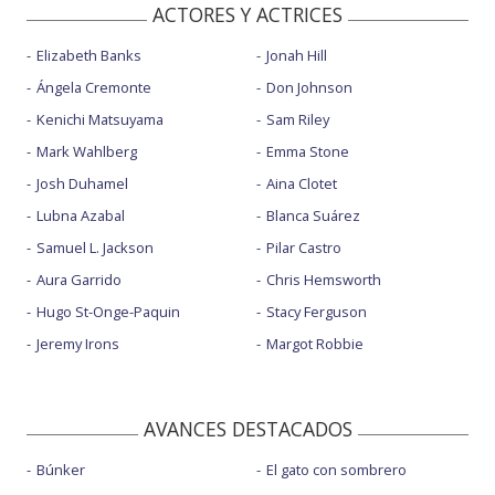
ACTORES Y ACTRICES
Elizabeth Banks
Jonah Hill
Ángela Cremonte
Don Johnson
Kenichi Matsuyama
Sam Riley
Mark Wahlberg
Emma Stone
Josh Duhamel
Aina Clotet
Lubna Azabal
Blanca Suárez
Samuel L. Jackson
Pilar Castro
Aura Garrido
Chris Hemsworth
Hugo St-Onge-Paquin
Stacy Ferguson
Jeremy Irons
Margot Robbie
AVANCES DESTACADOS
Búnker
El gato con sombrero