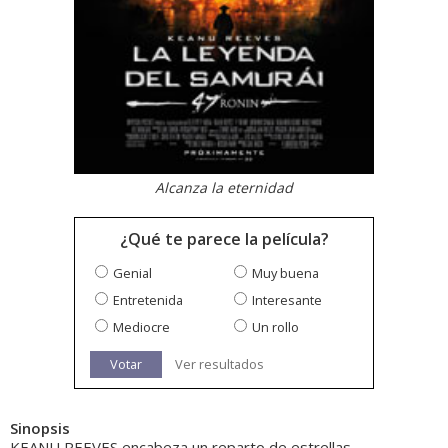
Alcanza la eternidad
¿Qué te parece la película?
Genial
Muy buena
Entretenida
Interesante
Mediocre
Un rollo
Votar
Ver resultados
Sinopsis
KEANU REEVES encabeza un reparto de estrellas