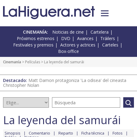
CINEMANÍA:
Noticias de cine
Cartelera
Próximos estrenos
DVD
Avances
Tráilers
Festivales y premios
Actores y actrices
Carteles
Box-office
Cinemanía
> Películas > La leyenda del samurái
Destacado:
Matt Damon protagoniza 'La odisea' del cineasta
Christopher Nolan
La leyenda del samurái
Sinopsis
Comentario
Reparto
Ficha técnica
Fotos