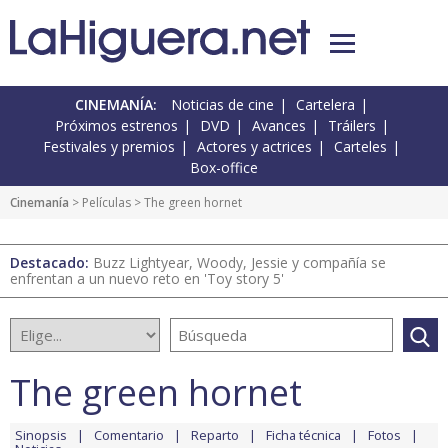
CINEMANÍA:
Noticias de cine
Cartelera
Próximos estrenos
DVD
Avances
Tráilers
Festivales y premios
Actores y actrices
Carteles
Box-office
Cinemanía
> Películas > The green hornet
Destacado:
Buzz Lightyear, Woody, Jessie y compañía se
enfrentan a un nuevo reto en 'Toy story 5'
The green hornet
Sinopsis
Comentario
Reparto
Ficha técnica
Fotos