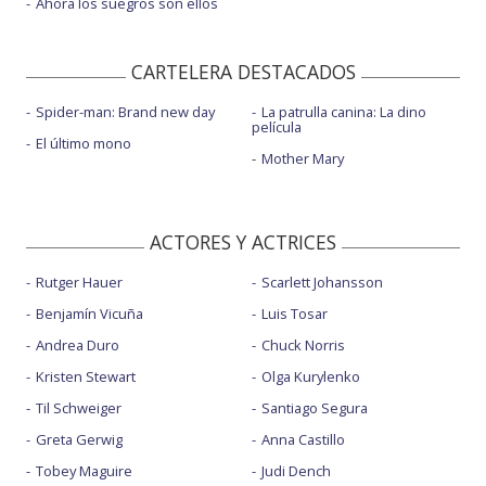
Ahora los suegros son ellos
CARTELERA DESTACADOS
Spider-man: Brand new day
La patrulla canina: La dino
película
El último mono
Mother Mary
ACTORES Y ACTRICES
Rutger Hauer
Scarlett Johansson
Benjamín Vicuña
Luis Tosar
Andrea Duro
Chuck Norris
Kristen Stewart
Olga Kurylenko
Til Schweiger
Santiago Segura
Greta Gerwig
Anna Castillo
Tobey Maguire
Judi Dench