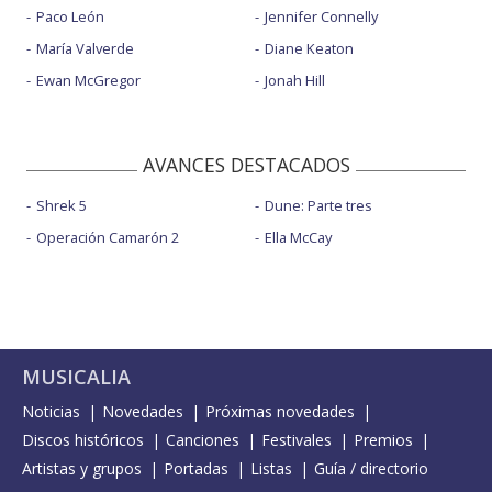
Paco León
Jennifer Connelly
María Valverde
Diane Keaton
Ewan McGregor
Jonah Hill
AVANCES DESTACADOS
Shrek 5
Dune: Parte tres
Operación Camarón 2
Ella McCay
MUSICALIA
Noticias
Novedades
Próximas novedades
Discos históricos
Canciones
Festivales
Premios
Artistas y grupos
Portadas
Listas
Guía / directorio