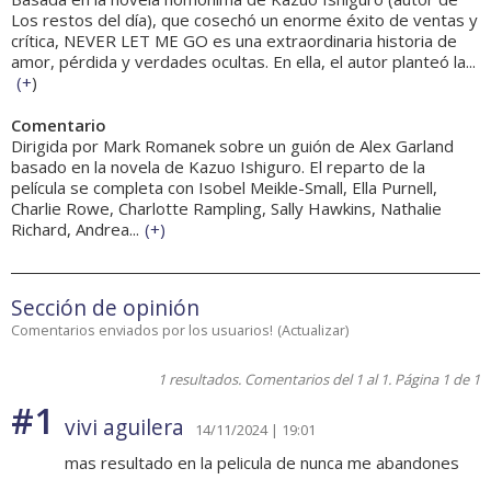
Los restos del día), que cosechó un enorme éxito de ventas y
crítica, NEVER LET ME GO es una extraordinaria historia de
amor, pérdida y verdades ocultas. En ella, el autor planteó la...
(
+
)
Comentario
Dirigida por Mark Romanek sobre un guión de Alex Garland
basado en la novela de Kazuo Ishiguro. El reparto de la
película se completa con Isobel Meikle-Small, Ella Purnell,
Charlie Rowe, Charlotte Rampling, Sally Hawkins, Nathalie
Richard, Andrea...
(
+
)
Sección de opinión
Comentarios enviados por los usuarios!
(
Actualizar
)
1 resultados. Comentarios del 1 al 1. Página 1 de 1
#1
vivi aguilera
14/11/2024 | 19:01
mas resultado en la pelicula de nunca me abandones