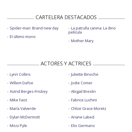
CARTELERA DESTACADOS
Spider-man: Brand new day
La patrulla canina: La dino
película
El último mono
Mother Mary
ACTORES Y ACTRICES
Lynn Collins
Juliette Binoche
Willem Dafoe
Jodie Comer
Astrid Berges-Frisbey
Abigail Breslin
Mike Faist
Fabrice Luchini
María Valverde
Chloë Grace Moretz
Dylan McDermott
Ariane Labed
Missi Pyle
Elio Germano