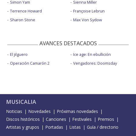
Simon Yam
Sienna Miller
Terrence Howard
Françoise Lebrun
Sharon Stone
Max Von Sydow
AVANCES DESTACADOS
El jilguero
Ice age: En ebullición
Operación Camarón 2
Vengadores: Doomsday
MUSICALIA
Noticias
Novedades
Próximas novedades
Discos históricos
Canciones
Festivales
Premios
Artistas y grupos
Portadas
Listas
Guía / directorio