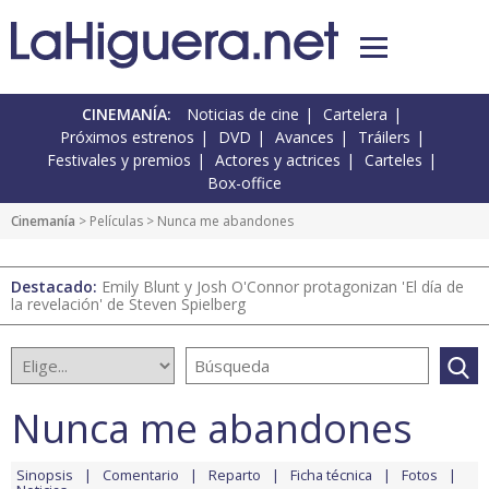
CINEMANÍA:
Noticias de cine
Cartelera
Próximos estrenos
DVD
Avances
Tráilers
Festivales y premios
Actores y actrices
Carteles
Box-office
Cinemanía
> Películas > Nunca me abandones
Destacado:
Emily Blunt y Josh O'Connor protagonizan 'El día de
la revelación' de Steven Spielberg
Nunca me abandones
Sinopsis
Comentario
Reparto
Ficha técnica
Fotos