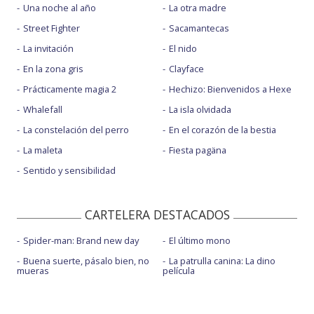
Una noche al año
La otra madre
Street Fighter
Sacamantecas
La invitación
El nido
En la zona gris
Clayface
Prácticamente magia 2
Hechizo: Bienvenidos a Hexe
Whalefall
La isla olvidada
La constelación del perro
En el corazón de la bestia
La maleta
Fiesta pagäna
Sentido y sensibilidad
CARTELERA DESTACADOS
Spider-man: Brand new day
El último mono
Buena suerte, pásalo bien, no
La patrulla canina: La dino
mueras
película