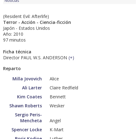
Noticias
(Resident Evil: Afterlife)
Terror - Acción - Ciencia-ficción
Japón - Estados Unidos
Año: 2010
97 minutos
Ficha técnica
Director PAUL W.S. ANDERSON
(
+
)
Reparto
Milla Jovovich
Alice
Ali Larter
Claire Redfield
Kim Coates
Bennett
Shawn Roberts
Wesker
Sergio Peris-
Mencheta
Angel
Spencer Locke
K-Mart
Boris Kodjoe
Luther