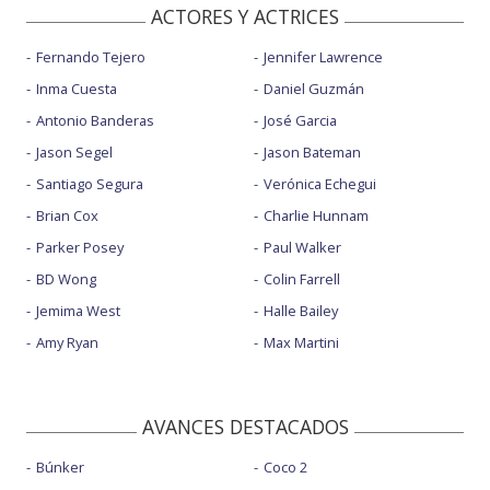
ACTORES Y ACTRICES
Fernando Tejero
Jennifer Lawrence
Inma Cuesta
Daniel Guzmán
Antonio Banderas
José Garcia
Jason Segel
Jason Bateman
Santiago Segura
Verónica Echegui
Brian Cox
Charlie Hunnam
Parker Posey
Paul Walker
BD Wong
Colin Farrell
Jemima West
Halle Bailey
Amy Ryan
Max Martini
AVANCES DESTACADOS
Búnker
Coco 2