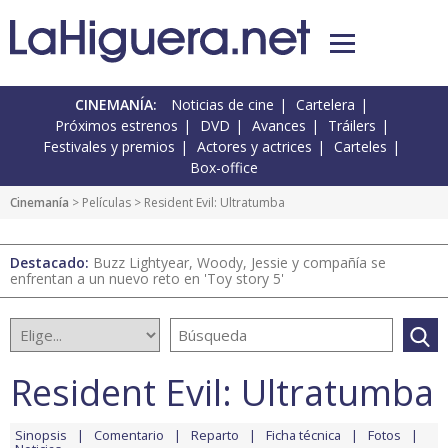
CINEMANÍA:
Noticias de cine
Cartelera
Próximos estrenos
DVD
Avances
Tráilers
Festivales y premios
Actores y actrices
Carteles
Box-office
Cinemanía
> Películas > Resident Evil: Ultratumba
Destacado:
Buzz Lightyear, Woody, Jessie y compañía se
enfrentan a un nuevo reto en 'Toy story 5'
Resident Evil: Ultratumba
Sinopsis
Comentario
Reparto
Ficha técnica
Fotos