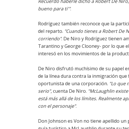
Recuerdo haberle dicho a Robert De Niro
bueno para ti'"
.
Rodríguez también reconoce que la partic
del reparto.
"Cuando tienes a Robert De Ni
corriendo"
. De Niro y Rodríguez tienen a
Tarantino y George Clooney- por lo que el
interesó en los movimientos de la produc
De Niro disfrutó muchísimo de su papel e
de la línea dura contra la inmigración que
oportunista de una corporación.
"Lo que 
serio"
, cuenta De Niro.
"McLaughlin existe
está más allá de los límites. Realmente ap
con el personaje"
.
Don Johnson es Von no tiene apellido un 
guía turístico a McLaughlin durante su ter