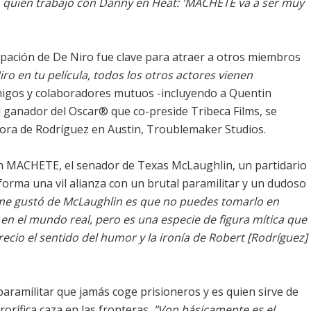
, quien trabajó con Danny en Heat: 'MACHETE va a ser muy
ipación de De Niro fue clave para atraer a otros miembros
ro en tu película, todos los otros actores vienen
migos y colaboradores mutuos -incluyendo a Quentin
 ganador del Oscar® que co-preside Tribeca Films, se
tora de Rodríguez en Austin, Troublemaker Studios.
n MACHETE, el senador de Texas McLaughlin, un partidario
 forma una vil alianza con un brutal paramilitar y un dudoso
me gustó de McLaughlin es que no puedes tomarlo en
 en el mundo real, pero es una especie de figura mítica que
recio el sentido del humor y la ironía de Robert [Rodríguez]
paramilitar que jamás coge prisioneros y es quien sirve de
rorífica caza en las fronteras.
"Von básicamente es el