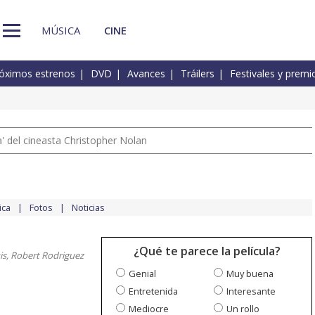
MÚSICA
CINE
óximos estrenos
DVD
Avances
Tráilers
Festivales y premi
 del cineasta Christopher Nolan
ica
Fotos
Noticias
¿Qué te parece la película?
s, Robert Rodriguez
Genial
Muy buena
Entretenida
Interesante
Mediocre
Un rollo