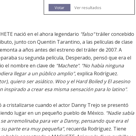
Votar
Ver resultados
HETE nació en el ahora legendario
"falso"
tráiler concebido
buto, junto con Quentin Tarantino, a las películas de clase
monta a años antes del estreno del tráiler de 2007. A
reparaba su segunda película, Desperado, pensó que era el
io el nombre en clave de
"Machete"
.
"No había ninguna
diera llegar a un público amplio"
, explica Rodríguez.
r), quiero ser asiático. Woo y el Hard Boiled y El asesino
an inspirado a crear esa misma sensación para lo latino"
.
a cristalizarse cuando el actor Danny Trejo se presentó
eniendo lugar en un pequeño pueblo de México.
"Nadie sabía
l se arremolinaba para ver a Danny, pensando que era el
ue su parte era muy pequeña"
, recuerda Rodríguez. Tiene