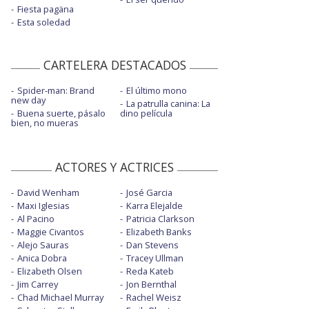
Fiesta pagäna
Esta soledad
CARTELERA DESTACADOS
Spider-man: Brand
El último mono
new day
La patrulla canina: La
Buena suerte, pásalo
dino película
bien, no mueras
ACTORES Y ACTRICES
David Wenham
José Garcia
Maxi Iglesias
Karra Elejalde
Al Pacino
Patricia Clarkson
Maggie Civantos
Elizabeth Banks
Alejo Sauras
Dan Stevens
Anica Dobra
Tracey Ullman
Elizabeth Olsen
Reda Kateb
Jim Carrey
Jon Bernthal
Chad Michael Murray
Rachel Weisz