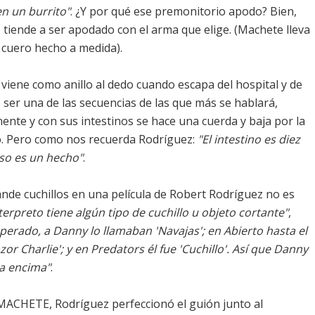
en un burrito"
. ¿Y por qué ese premonitorio apodo? Bien,
tiende a ser apodado con el arma que elige. (Machete lleva
 cuero hecho a medida).
e viene como anillo al dedo cuando escapa del hospital y de
 ser una de las secuencias de las que más se hablará,
ente y con sus intestinos se hace una cuerda y baja por la
o. Pero como nos recuerda Rodríguez:
"El intestino es diez
so es un hecho"
.
nde cuchillos en una película de Robert Rodríguez no es
erpreto tiene algún tipo de cuchillo u objeto cortante"
,
perado, a Danny lo llamaban 'Navajas'; en Abierto hasta el
or Charlie'; y en Predators él fue 'Cuchillo'. Así que Danny
da encima"
.
MACHETE, Rodríguez perfeccionó el guión junto al