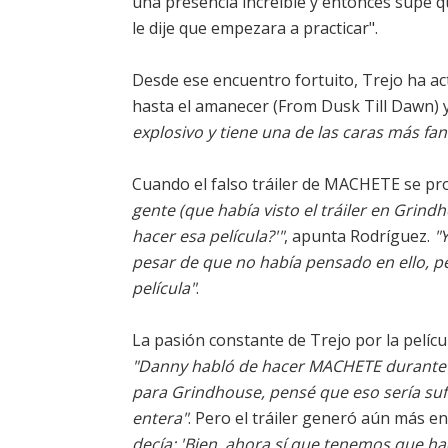
una presencia increíble y entonces supe q
le dije que empezara a practicar".
Desde ese encuentro fortuito, Trejo ha ac
hasta el amanecer (From Dusk Till Dawn) y
explosivo y tiene una de las caras más fant
Cuando el falso tráiler de MACHETE se pr
gente (que había visto el tráiler en Grind
hacer esa película?'"
, apunta Rodríguez.
"
pesar de que no había pensado en ello, p
película"
.
La pasión constante de Trejo por la pelí
"Danny habló de hacer MACHETE durante
para Grindhouse, pensé que eso sería sufi
entera"
. Pero el tráiler generó aún más en
decía: 'Bien, ahora sí que tenemos que ha