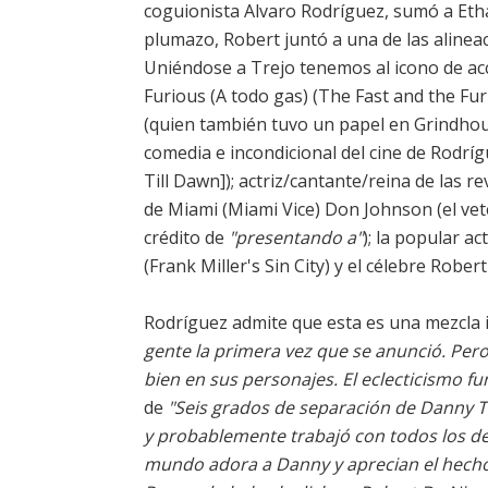
coguionista Alvaro Rodríguez, sumó a Eth
plumazo, Robert juntó a una de las alineaci
Uniéndose a Trejo tenemos al icono de acc
Furious (A todo gas) (The Fast and the Fur
(quien también tuvo un papel en Grindhous
comedia e incondicional del cine de Rodr
Till Dawn]); actriz/cantante/reina de las 
de Miami (Miami Vice) Don Johnson (el vete
crédito de
"presentando a"
); la popular ac
(Frank Miller's Sin City) y el célebre Rober
Rodríguez admite que esta es una mezcla
gente la primera vez que se anunció. Pe
bien en sus personajes. El eclecticismo f
de
"Seis grados de separación de Danny T
y probablemente trabajó con todos los
mundo adora a Danny y aprecian el hecho 