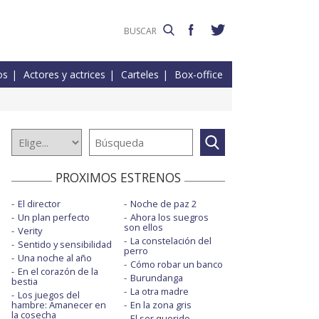
os
Actores y actrices
Carteles
Box-office
PROXIMOS ESTRENOS
El director
Noche de paz 2
Un plan perfecto
Ahora los suegros
son ellos
Verity
La constelación del
Sentido y sensibilidad
perro
Una noche al año
Cómo robar un banco
En el corazón de la
Burundanga
bestia
La otra madre
Los juegos del
hambre: Amanecer en
En la zona gris
la cosecha
El ser querido