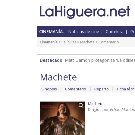
CINEMANÍA:
Noticias de cine
Cartelera
Pr
Cinemanía
> Películas >
Machete
> Comentario
Destacado:
Matt Damon protagoniza 'La odisea'
Machete
Sinopsis
Comentario
Reparto
Ficha técn
Machete
Dirigida por
Ethan Maniqui