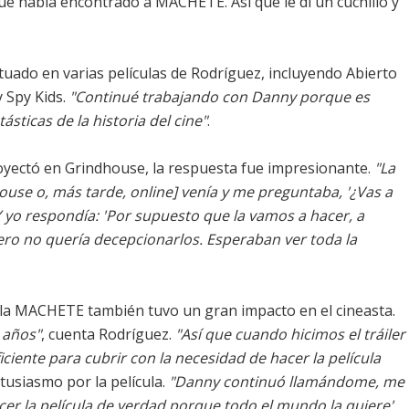
ue había encontrado a MACHETE. Así que le di un cuchillo y
tuado en varias películas de Rodríguez, incluyendo Abierto
 Spy Kids.
"Continué trabajando con Danny porque es
ásticas de la historia del cine"
.
oyectó en Grindhouse, la respuesta fue impresionante.
"La
house o, más tarde, online] venía y me preguntaba, '¿Vas a
Y yo respondía: 'Por supuesto que la vamos a hacer, a
ero no quería decepcionarlos. Esperaban ver toda la
cula MACHETE también tuvo un gran impacto en el cineasta.
 años"
, cuenta Rodríguez.
"Así que cuando hicimos el tráiler
ciente para cubrir con la necesidad de hacer la película
tusiasmo por la película.
"Danny continuó llamándome, me
cer la película de verdad porque todo el mundo la quiere'.