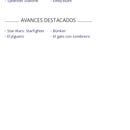
Sylvester Stallone
Emily Blunt
AVANCES DESTACADOS
Star Wars: Starfighter
Búnker
El jilguero
El gato con sombrero