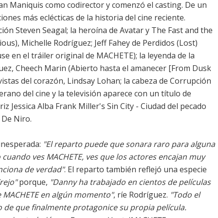
an Maniquis como codirector y comenzó el casting. De un
ones más eclécticas de la historia del cine reciente.
ión Steven Seagal; la heroína de Avatar y The Fast and the
ious), Michelle Rodríguez; Jeff Fahey de Perdidos (Lost)
e en el tráiler original de MACHETE); la leyenda de la
íguez, Cheech Marin (Abierto hasta el amanecer [From Dusk
revistas del corazón, Lindsay Lohan; la cabeza de Corrupción
rano del cine y la televisión aparece con un título de
triz Jessica Alba Frank Miller's Sin City - Ciudad del pecado
t De Niro.
 inesperada:
"El reparto puede que sonara raro para alguna
ro cuando ves MACHETE, ves que los actores encajan muy
unciona de verdad"
. El reparto también reflejó una especie
rejo"
porque,
"Danny ha trabajado en cientos de películas
 de MACHETE en algún momento"
, ríe Rodríguez.
"Todo el
de que finalmente protagonice su propia película.