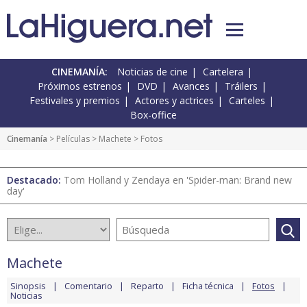
CINEMANÍA:
Noticias de cine
Cartelera
Próximos estrenos
DVD
Avances
Tráilers
Festivales y premios
Actores y actrices
Carteles
Box-office
Cinemanía
> Películas >
Machete
> Fotos
Destacado:
Tom Holland y Zendaya en 'Spider-man: Brand new
day'
Machete
Sinopsis
Comentario
Reparto
Ficha técnica
Fotos
Noticias