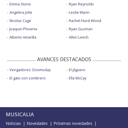
Emma Stone
Ryan Reynolds
Angelina Jolie
Leslie Mann
Nicolas Cage
Rachel Hurd-Wood
Joaquin Phoenix
Ryan Guzman
Alberto Amarilla
Allen Leech
AVANCES DESTACADOS
Vengadores: Doomsday
El jilguero
El gato con sombrero
Ella McCay
MUSICALIA
Noticias
Novedades
Próximas novedades