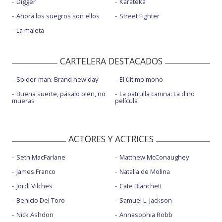
Digger
Karateka
Ahora los suegros son ellos
Street Fighter
La maleta
CARTELERA DESTACADOS
Spider-man: Brand new day
El último mono
Buena suerte, pásalo bien, no
La patrulla canina: La dino
mueras
película
ACTORES Y ACTRICES
Seth MacFarlane
Matthew McConaughey
James Franco
Natalia de Molina
Jordi Vilches
Cate Blanchett
Benicio Del Toro
Samuel L. Jackson
Nick Ashdon
Annasophia Robb