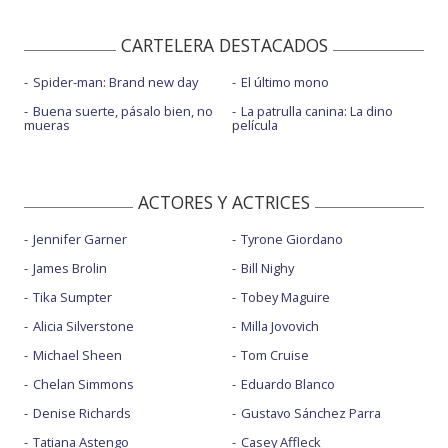
CARTELERA DESTACADOS
Spider-man: Brand new day
El último mono
Buena suerte, pásalo bien, no
La patrulla canina: La dino
mueras
película
ACTORES Y ACTRICES
Jennifer Garner
Tyrone Giordano
James Brolin
Bill Nighy
Tika Sumpter
Tobey Maguire
Alicia Silverstone
Milla Jovovich
Michael Sheen
Tom Cruise
Chelan Simmons
Eduardo Blanco
Denise Richards
Gustavo Sánchez Parra
Tatiana Astengo
Casey Affleck