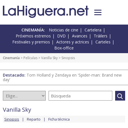
CINEMANÍA:
Noticias de cine
Cartelera
Próximos estrenos
DVD
Avances
Tráilers
Festivales y premios
Actores y actrices
Carteles
Box-office
Cinemanía
> Películas >
Vanilla Sky
> Sinopsis
Destacado:
Tom Holland y Zendaya en 'Spider-man: Brand new
day'
Vanilla Sky
Sinopsis
Reparto
Ficha técnica