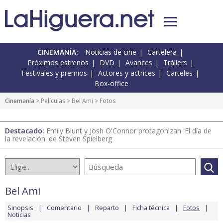
CINEMANÍA:
Noticias de cine
Cartelera
Próximos estrenos
DVD
Avances
Tráilers
Festivales y premios
Actores y actrices
Carteles
Box-office
Cinemanía
> Películas >
Bel Ami
> Fotos
Destacado:
Emily Blunt y Josh O'Connor protagonizan 'El día de
la revelación' de Steven Spielberg
Bel Ami
Sinopsis
Comentario
Reparto
Ficha técnica
Fotos
Noticias