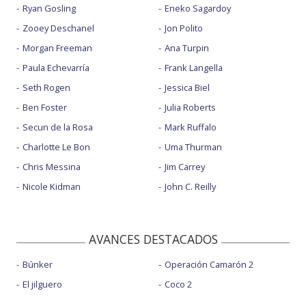
Ryan Gosling
Eneko Sagardoy
Zooey Deschanel
Jon Polito
Morgan Freeman
Ana Turpin
Paula Echevarría
Frank Langella
Seth Rogen
Jessica Biel
Ben Foster
Julia Roberts
Secun de la Rosa
Mark Ruffalo
Charlotte Le Bon
Uma Thurman
Chris Messina
Jim Carrey
Nicole Kidman
John C. Reilly
AVANCES DESTACADOS
Búnker
Operación Camarón 2
El jilguero
Coco 2