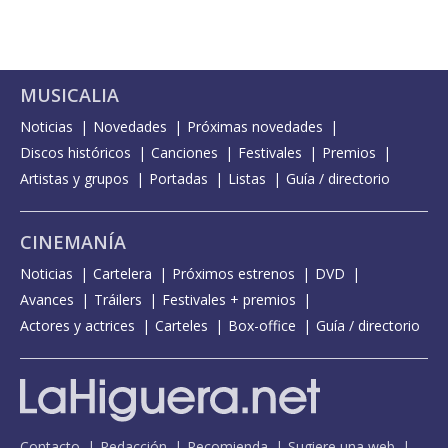
MUSICALIA
Noticias
Novedades
Próximas novedades
Discos históricos
Canciones
Festivales
Premios
Artistas y grupos
Portadas
Listas
Guía / directorio
CINEMANÍA
Noticias
Cartelera
Próximos estrenos
DVD
Avances
Tráilers
Festivales + premios
Actores y actrices
Carteles
Box-office
Guía / directorio
Contacto
Redacción
Recomienda
Sugiere una web