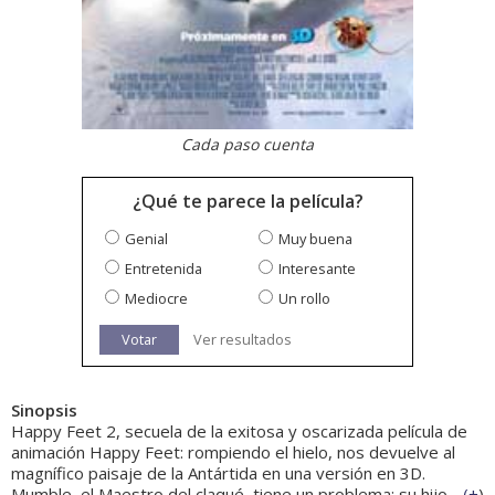
Cada paso cuenta
¿Qué te parece la película?
Genial
Muy buena
Entretenida
Interesante
Mediocre
Un rollo
Votar
Ver resultados
Sinopsis
Happy Feet 2, secuela de la exitosa y oscarizada película de
animación Happy Feet: rompiendo el hielo, nos devuelve al
magnífico paisaje de la Antártida en una versión en 3D.
Mumble, el Maestro del claqué, tiene un problema: su hijo...
(
+
)