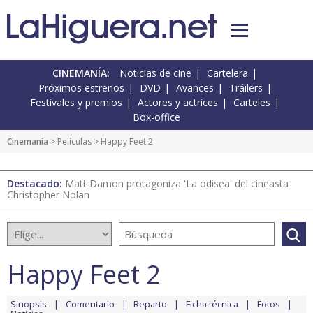
CINEMANÍA:
Noticias de cine
Cartelera
Próximos estrenos
DVD
Avances
Tráilers
Festivales y premios
Actores y actrices
Carteles
Box-office
Cinemanía
> Películas > Happy Feet 2
Destacado:
Matt Damon protagoniza 'La odisea' del cineasta
Christopher Nolan
Happy Feet 2
Sinopsis
Comentario
Reparto
Ficha técnica
Fotos