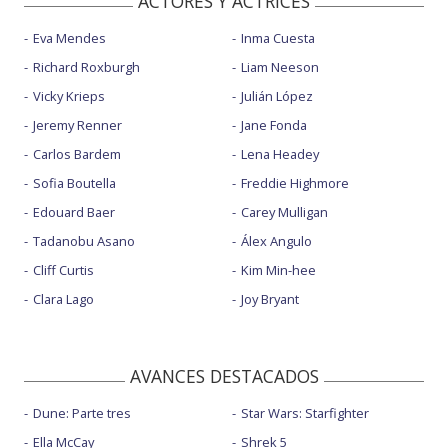
ACTORES Y ACTRICES
Eva Mendes
Inma Cuesta
Richard Roxburgh
Liam Neeson
Vicky Krieps
Julián López
Jeremy Renner
Jane Fonda
Carlos Bardem
Lena Headey
Sofia Boutella
Freddie Highmore
Edouard Baer
Carey Mulligan
Tadanobu Asano
Álex Angulo
Cliff Curtis
Kim Min-hee
Clara Lago
Joy Bryant
AVANCES DESTACADOS
Dune: Parte tres
Star Wars: Starfighter
Ella McCay
Shrek 5