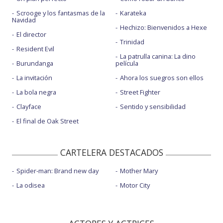
Scrooge y los fantasmas de la
Karateka
Navidad
Hechizo: Bienvenidos a Hexe
El director
Trinidad
Resident Evil
La patrulla canina: La dino
Burundanga
película
La invitación
Ahora los suegros son ellos
La bola negra
Street Fighter
Clayface
Sentido y sensibilidad
El final de Oak Street
CARTELERA DESTACADOS
Spider-man: Brand new day
Mother Mary
La odisea
Motor City