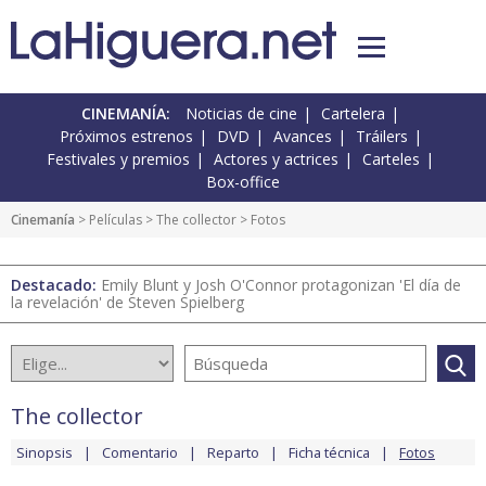
CINEMANÍA:
Noticias de cine
Cartelera
Próximos estrenos
DVD
Avances
Tráilers
Festivales y premios
Actores y actrices
Carteles
Box-office
Cinemanía
> Películas >
The collector
> Fotos
Destacado:
Emily Blunt y Josh O'Connor protagonizan 'El día de
la revelación' de Steven Spielberg
The collector
Sinopsis
Comentario
Reparto
Ficha técnica
Fotos