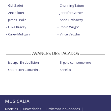
Gal Gadot
Channing Tatum
Aina Clotet
Jennifer Garner
James Brolin
Anne Hathaway
Luke Bracey
Robin Wright
Carey Mulligan
Vince Vaughn
AVANCES DESTACADOS
Ice age: En ebullición
El gato con sombrero
Operación Camarón 2
Shrek 5
MUSICALIA
Noticias
Novedades
Próximas novedades