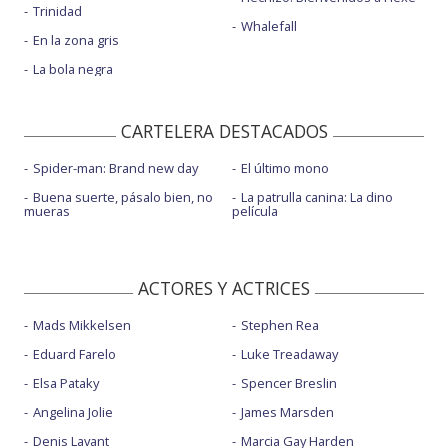
Trinidad
Whalefall
En la zona gris
La bola negra
CARTELERA DESTACADOS
Spider-man: Brand new day
El último mono
Buena suerte, pásalo bien, no
La patrulla canina: La dino
mueras
película
ACTORES Y ACTRICES
Mads Mikkelsen
Stephen Rea
Eduard Farelo
Luke Treadaway
Elsa Pataky
Spencer Breslin
Angelina Jolie
James Marsden
Denis Lavant
Marcia Gay Harden