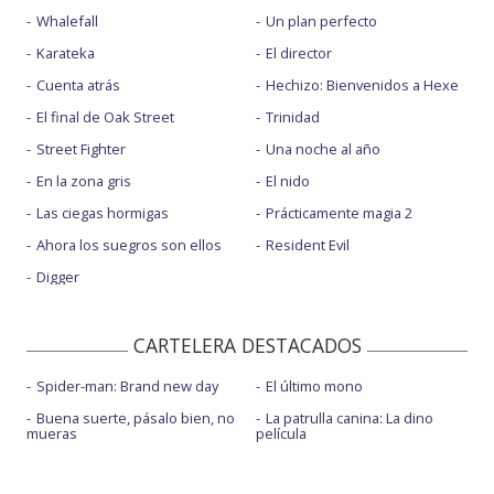
Whalefall
Un plan perfecto
Karateka
El director
Cuenta atrás
Hechizo: Bienvenidos a Hexe
El final de Oak Street
Trinidad
Street Fighter
Una noche al año
En la zona gris
El nido
Las ciegas hormigas
Prácticamente magia 2
Ahora los suegros son ellos
Resident Evil
Digger
CARTELERA DESTACADOS
Spider-man: Brand new day
El último mono
Buena suerte, pásalo bien, no
La patrulla canina: La dino
mueras
película