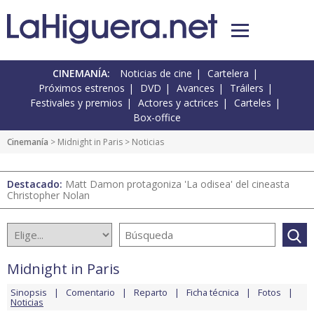
CINEMANÍA:
Noticias de cine
Cartelera
Próximos estrenos
DVD
Avances
Tráilers
Festivales y premios
Actores y actrices
Carteles
Box-office
Cinemanía
>
Midnight in Paris
> Noticias
Destacado:
Matt Damon protagoniza 'La odisea' del cineasta
Christopher Nolan
Midnight in Paris
Sinopsis
Comentario
Reparto
Ficha técnica
Fotos
Noticias