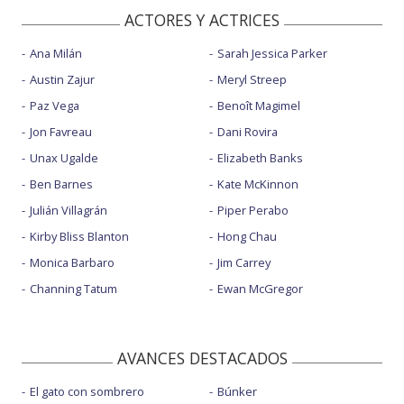
ACTORES Y ACTRICES
Ana Milán
Sarah Jessica Parker
Austin Zajur
Meryl Streep
Paz Vega
Benoît Magimel
Jon Favreau
Dani Rovira
Unax Ugalde
Elizabeth Banks
Ben Barnes
Kate McKinnon
Julián Villagrán
Piper Perabo
Kirby Bliss Blanton
Hong Chau
Monica Barbaro
Jim Carrey
Channing Tatum
Ewan McGregor
AVANCES DESTACADOS
El gato con sombrero
Búnker