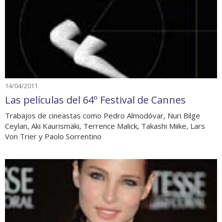
14/04/2011
Las películas del 64º Festival de Cannes
Trabajos de cineastas como Pedro Almodóvar, Nuri Bilge
Ceylan, Aki Kaurismäki, Terrence Malick, Takashi Miike, Lars
Von Trier y Paolo Sorrentino