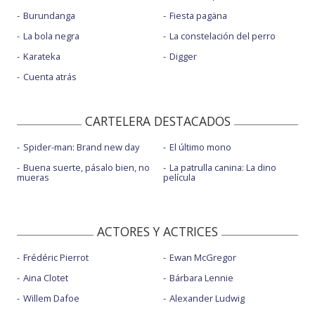
Burundanga
Fiesta pagäna
La bola negra
La constelación del perro
Karateka
Digger
Cuenta atrás
CARTELERA DESTACADOS
Spider-man: Brand new day
El último mono
Buena suerte, pásalo bien, no
La patrulla canina: La dino
mueras
película
ACTORES Y ACTRICES
Frédéric Pierrot
Ewan McGregor
Aina Clotet
Bárbara Lennie
Willem Dafoe
Alexander Ludwig