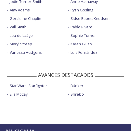
Jodie Turner-Smith
Anne Hathaway
Amy Adams
Ryan Gosling
Geraldine Chaplin
Sidse Babett Knudsen
Will Smith
Pablo Rivero
Lou de Laâge
Sophie Turner
Meryl Streep
Karen Gillan
Vanessa Hudgens
Luis Fernández
AVANCES DESTACADOS
Star Wars: Starfighter
Búnker
Ella McCay
Shrek 5