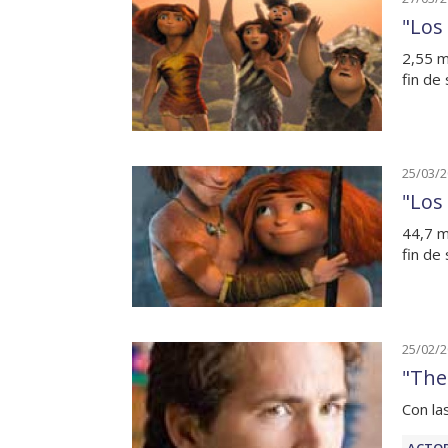
"Los
2,55 m
fin de
25/03/
"Los
44,7 m
fin de
25/02/
"The
Con la
ACTOR