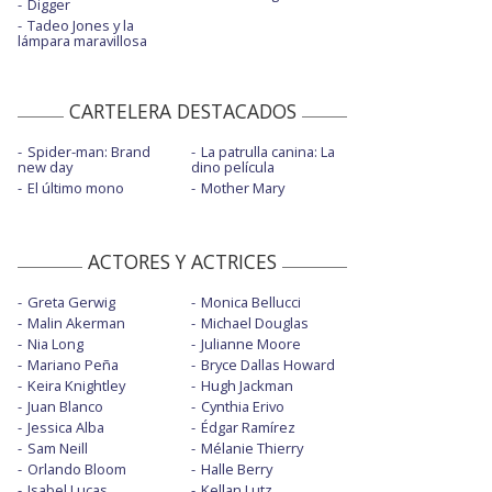
Digger
Tadeo Jones y la
lámpara maravillosa
CARTELERA DESTACADOS
Spider-man: Brand
La patrulla canina: La
new day
dino película
El último mono
Mother Mary
ACTORES Y ACTRICES
Greta Gerwig
Monica Bellucci
Malin Akerman
Michael Douglas
Nia Long
Julianne Moore
Mariano Peña
Bryce Dallas Howard
Keira Knightley
Hugh Jackman
Juan Blanco
Cynthia Erivo
Jessica Alba
Édgar Ramírez
Sam Neill
Mélanie Thierry
Orlando Bloom
Halle Berry
Isabel Lucas
Kellan Lutz