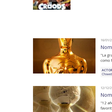
16/01/
Nomi
"La gr
como f
ACTOR
Chiwet
12/12/
Nomi
"12 añ
favori