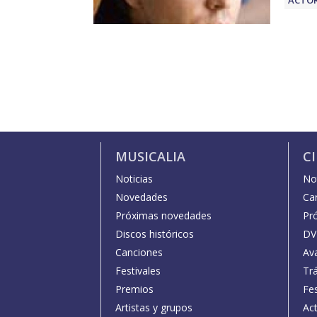
MUSICALIA
C
Noticias
Not
Novedades
Car
Próximas novedades
Pr
Discos históricos
DV
Canciones
Av
Festivales
Trá
Premios
Fe
Artistas y grupos
Act