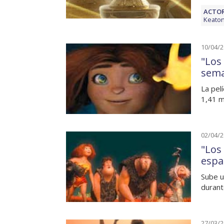
ACTOR
Keato
10/04/
"Los
sem
La pel
1,41 m
02/04/
"Los
espa
Sube u
durant
27/03/