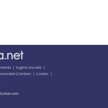
mienda
Sugiere una web
 privacidad
(
Cambiar
)
Cookies
S
0Listas.com