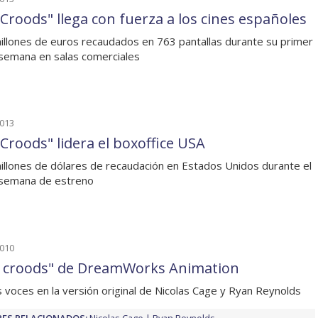
 Croods" llega con fuerza a los cines españoles
illones de euros recaudados en 763 pantallas durante su primer
 semana en salas comerciales
2013
 Croods" lidera el boxoffice USA
illones de dólares de recaudación en Estados Unidos durante el
 semana de estreno
2010
 croods" de DreamWorks Animation
s voces en la versión original de Nicolas Cage y Ryan Reynolds
ES RELACIONADOS:
Nicolas Cage
Ryan Reynolds