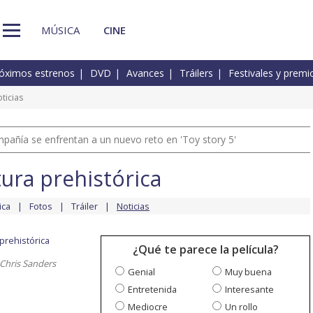
MÚSICA
CINE
óximos estrenos
DVD
Avances
Tráilers
Festivales y premi
ticias
pañía se enfrentan a un nuevo reto en 'Toy story 5'
ura prehistórica
ica
Fotos
Tráiler
Noticias
prehistórica
¿Qué te parece la película?
 Chris Sanders
Genial
Muy buena
Entretenida
Interesante
Mediocre
Un rollo