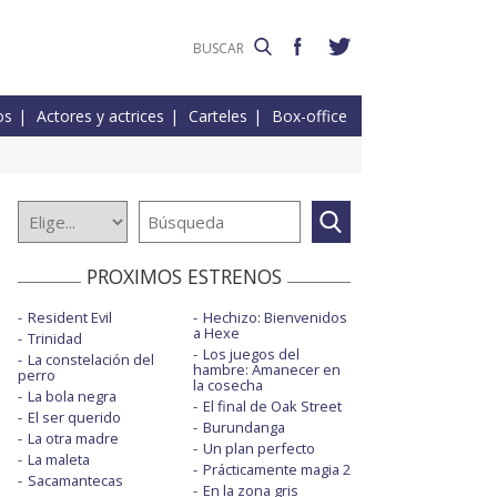
os
Actores y actrices
Carteles
Box-office
PROXIMOS ESTRENOS
Resident Evil
Hechizo: Bienvenidos
a Hexe
Trinidad
Los juegos del
La constelación del
hambre: Amanecer en
perro
la cosecha
La bola negra
El final de Oak Street
El ser querido
Burundanga
La otra madre
Un plan perfecto
La maleta
Prácticamente magia 2
Sacamantecas
En la zona gris