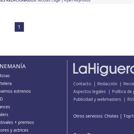
1
INEMANÍA
icias
telera
Contacto
Redacción
Reco
óximos estrenos
Aspectos legales
Política de
D
Publicidad y webmasters
RS
ances
ilers
Otros servicios:
Chistes
|
Top1
stivales + premios
ores y actrices