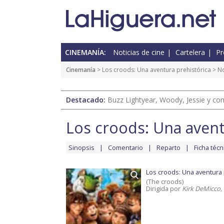
CINEMANÍA:
Noticias de cine
Cartelera
Pr
Cinemanía
>
Los croods: Una aventura prehistórica
> No
Destacado:
Buzz Lightyear, Woody, Jessie y com
Los croods: Una avent
Sinopsis
Comentario
Reparto
Ficha técn
Los croods: Una aventura 
(The croods)
Dirigida por
Kirk DeMicco,