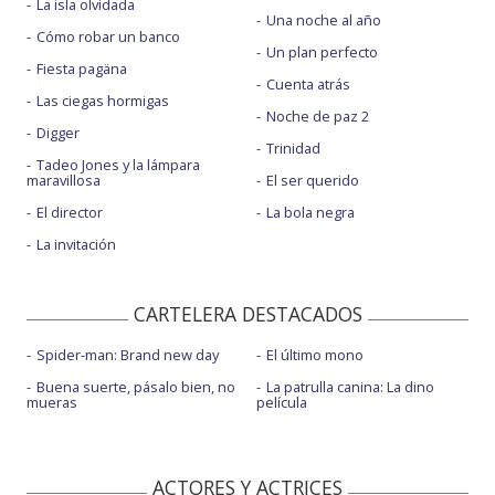
La isla olvidada
Una noche al año
Cómo robar un banco
Un plan perfecto
Fiesta pagäna
Cuenta atrás
Las ciegas hormigas
Noche de paz 2
Digger
Trinidad
Tadeo Jones y la lámpara
maravillosa
El ser querido
El director
La bola negra
La invitación
CARTELERA DESTACADOS
Spider-man: Brand new day
El último mono
Buena suerte, pásalo bien, no
La patrulla canina: La dino
mueras
película
ACTORES Y ACTRICES