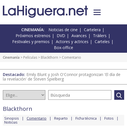
CINEMANÍA:
Noticias de cine
Cartelera
Próximos estrenos
DVD
Avances
Tráilers
Festivales y premios
Actores y actrices
Carteles
Box-office
Cinemanía
> Películas >
Blackthorn
> Comentario
Destacado:
Emily Blunt y Josh O'Connor protagonizan 'El día de
la revelación' de Steven Spielberg
Blackthorn
Sinopsis
Comentario
Reparto
Ficha técnica
Fotos
Noticias