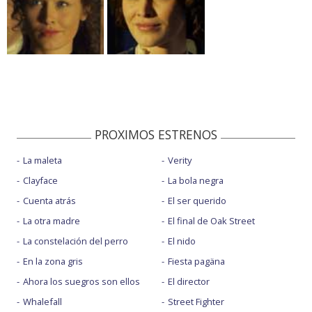
PROXIMOS ESTRENOS
La maleta
Verity
Clayface
La bola negra
Cuenta atrás
El ser querido
La otra madre
El final de Oak Street
La constelación del perro
El nido
En la zona gris
Fiesta pagäna
Ahora los suegros son ellos
El director
Whalefall
Street Fighter