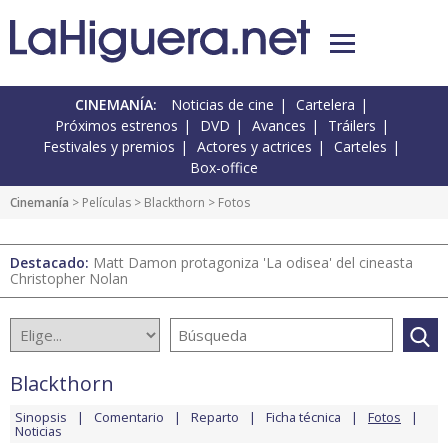
CINEMANÍA:
Noticias de cine
Cartelera
Próximos estrenos
DVD
Avances
Tráilers
Festivales y premios
Actores y actrices
Carteles
Box-office
Cinemanía
> Películas >
Blackthorn
> Fotos
Destacado:
Matt Damon protagoniza 'La odisea' del cineasta
Christopher Nolan
Blackthorn
Sinopsis
Comentario
Reparto
Ficha técnica
Fotos
Noticias