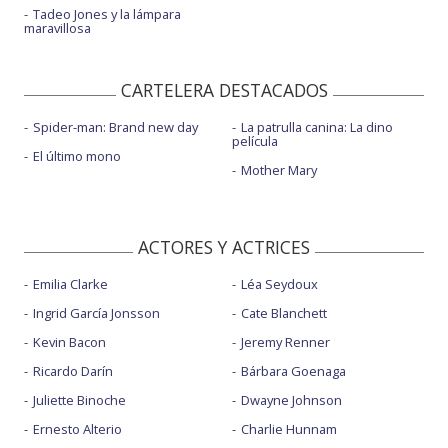
Tadeo Jones y la lámpara
maravillosa
CARTELERA DESTACADOS
Spider-man: Brand new day
La patrulla canina: La dino
película
El último mono
Mother Mary
ACTORES Y ACTRICES
Emilia Clarke
Léa Seydoux
Ingrid García Jonsson
Cate Blanchett
Kevin Bacon
Jeremy Renner
Ricardo Darín
Bárbara Goenaga
Juliette Binoche
Dwayne Johnson
Ernesto Alterio
Charlie Hunnam