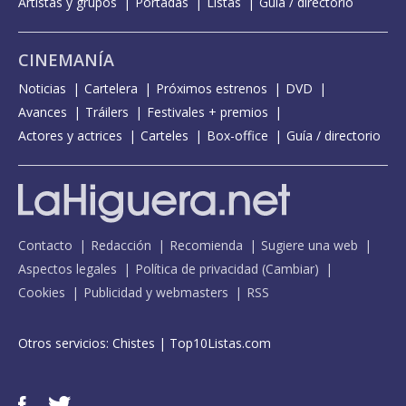
Artistas y grupos
Portadas
Listas
Guía / directorio
CINEMANÍA
Noticias
Cartelera
Próximos estrenos
DVD
Avances
Tráilers
Festivales + premios
Actores y actrices
Carteles
Box-office
Guía / directorio
Contacto
Redacción
Recomienda
Sugiere una web
Aspectos legales
Política de privacidad
(
Cambiar
)
Cookies
Publicidad y webmasters
RSS
Otros servicios:
Chistes
|
Top10Listas.com