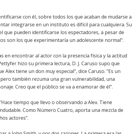
tificarse con él, sobre todos los que acaban de mudarse a
tar integrarse en un instituto es difícil para cualquiera. Su
el que pueden identificarse los espectadores, a pesar de
os son los que experimentaría un adolescente normal".
n encontrar al actor con la presencia física y la actitud
ettyfer hizo su primera lectura, D. J. Caruso supo que
e Alex tiene un don muy especial", dice Caruso. "Es un
, pero también rezuma una gran vulnerabilidad, una
onaje. Creo que el público se va a enamorar de él".
 "Hace tiempo que llevo o observando a Alex. Tiene
a indudable. Como Número Cuatro, aporta una mezcla de
hos actores".
rnar a John Smith, y por dos razones. La primera era las