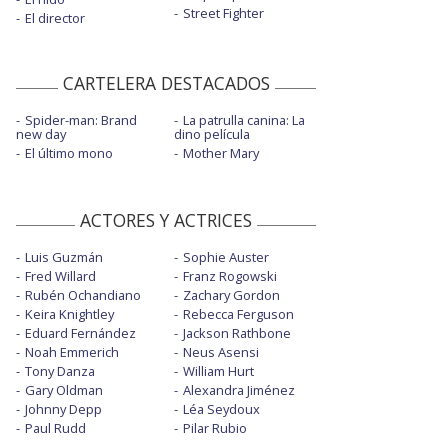
Street Fighter
El director
CARTELERA DESTACADOS
Spider-man: Brand
La patrulla canina: La
new day
dino película
El último mono
Mother Mary
ACTORES Y ACTRICES
Luis Guzmán
Sophie Auster
Fred Willard
Franz Rogowski
Rubén Ochandiano
Zachary Gordon
Keira Knightley
Rebecca Ferguson
Eduard Fernández
Jackson Rathbone
Noah Emmerich
Neus Asensi
Tony Danza
William Hurt
Gary Oldman
Alexandra Jiménez
Johnny Depp
Léa Seydoux
Paul Rudd
Pilar Rubio