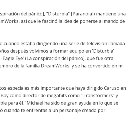
onspiración del pánico], "Disturbia" [Paranoia]) mantiene una
amWorks, así que le fascinó la idea de ponerse al mando de
cuando estaba dirigiendo una serie de televisión llamada
 "Años después volvimos a formar equipo en 'Disturbia'
 'Eagle Eye' (La conspiración del pánico), que fue otra
iembro de la familia DreamWorks, y se ha convertido en mi
ctos especiales más importante que haya dirigido Caruso en
el Bay como director de megahits como "Transformers" y
le para él. "Michael ha sido de gran ayuda en lo que se
lató cuando te enfrentas a un personaje creado por