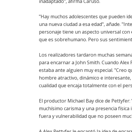
inadaptado", afirma Caruso.
"Hay muchos adolescentes que pueden iden
una nueva ciudad a esa edad", añade. "Inten
personaje tiene un aspecto universal con 
que es sobrehumano. Pero sus sentimient
Los realizadores tardaron muchas semanas e
para encarnar a John Smith. Cuando Alex P
estaba ante alguien muy especial. "Creo qu
hombre atractivo, dinámico e interesante
cualidad que encaja totalmente con el pers
El productor Michael Bay dice de Pettyfer:
muchísimo carisma y una presencia físic
fuera y vulnerabilidad que no poseen muc
A Alex Pettyfer le encantó la idea de enca