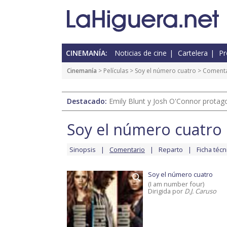
CINEMANÍA:
Noticias de cine
Cartelera
Pr
Cinemanía
> Películas >
Soy el número cuatro
> Comenta
Destacado:
Emily Blunt y Josh O'Connor protagon
Soy el número cuatro
Sinopsis
Comentario
Reparto
Ficha técn
Soy el número cuatro
(I am number four)
Dirigida por
D.J. Caruso