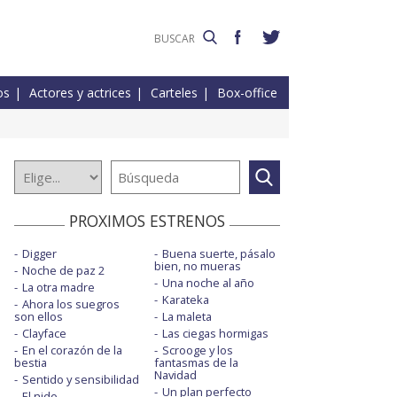
os
Actores y actrices
Carteles
Box-office
PROXIMOS ESTRENOS
Digger
Buena suerte, pásalo
bien, no mueras
Noche de paz 2
Una noche al año
La otra madre
Karateka
Ahora los suegros
son ellos
La maleta
Clayface
Las ciegas hormigas
En el corazón de la
Scrooge y los
bestia
fantasmas de la
Navidad
Sentido y sensibilidad
Un plan perfecto
El nido