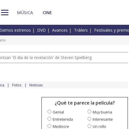
MÚSICA
CINE
óximos estrenos
DVD
Avances
Tráilers
Festivales y premi
rio
izan 'El día de la revelación' de Steven Spielberg
ica
Fotos
Noticias
¿Qué te parece la película?
Genial
Muy buena
Entretenida
Interesante
Mediocre
Un rollo