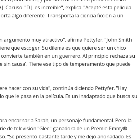
. Caruso. "D.J. es increíble", explica. "Acepté esta película
orta algo diferente. Transporta la ciencia ficción a un
 un argumento muy atractivo", afirma Pettyfer. "John Smith
iene que escoger. Su dilema es que quiere ser un chico
 convierte también en un guerrero. Al principio rechaza su
de sin causa'. Tiene ese tipo de temperamento que puede
ere hacer con su vida", continúa diciendo Pettyfer. "Hay
lo que le pasa en la película. Es un inadaptado que busca su
para encarnar a Sarah, un personaje fundamental. Pero la
erie de televisión "Glee" ganadora de un Premio Emmy®.
uso. "Se presentó bastante tarde y me dejó anonadado. Es