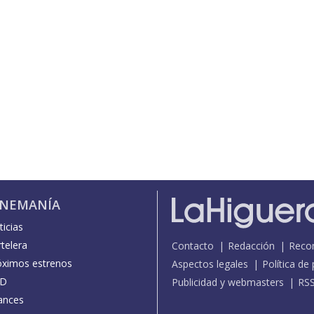
INEMANÍA
icias
telera
Contacto
Redacción
Reco
óximos estrenos
Aspectos legales
Política de
D
Publicidad y webmasters
RS
ances