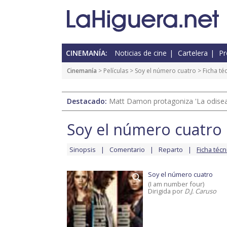
CINEMANÍA:
Noticias de cine
Cartelera
Pr
Cinemanía
> Películas >
Soy el número cuatro
> Ficha té
Destacado:
Matt Damon protagoniza 'La odisea'
Soy el número cuatro
Sinopsis
Comentario
Reparto
Ficha técn
Soy el número cuatro
(I am number four)
Dirigida por
D.J. Caruso