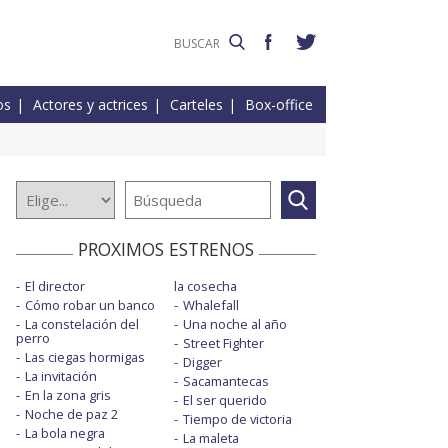
os
Actores y actrices
Carteles
Box-office
PROXIMOS ESTRENOS
El director
la cosecha
Cómo robar un banco
Whalefall
La constelación del
Una noche al año
perro
Street Fighter
Las ciegas hormigas
Digger
La invitación
Sacamantecas
En la zona gris
El ser querido
Noche de paz 2
Tiempo de victoria
La bola negra
La maleta