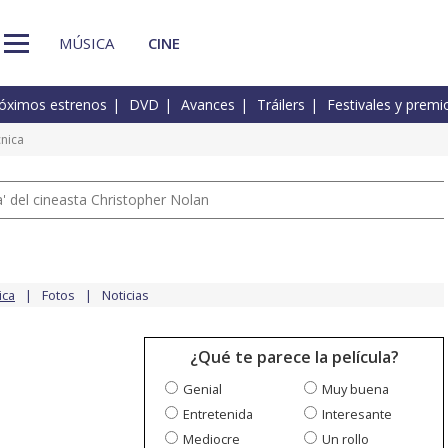
MÚSICA
CINE
óximos estrenos
DVD
Avances
Tráilers
Festivales y premi
cnica
 del cineasta Christopher Nolan
ica
Fotos
Noticias
¿Qué te parece la película?
Genial
Muy buena
Entretenida
Interesante
Mediocre
Un rollo