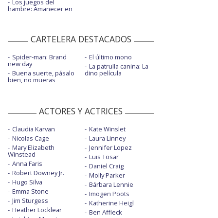
Los juegos del
hambre: Amanecer en
CARTELERA DESTACADOS
Spider-man: Brand
El último mono
new day
La patrulla canina: La
Buena suerte, pásalo
dino película
bien, no mueras
ACTORES Y ACTRICES
Claudia Karvan
Kate Winslet
Nicolas Cage
Laura Linney
Mary Elizabeth
Jennifer Lopez
Winstead
Luis Tosar
Anna Faris
Daniel Craig
Robert Downey Jr.
Molly Parker
Hugo Silva
Bárbara Lennie
Emma Stone
Imogen Poots
Jim Sturgess
Katherine Heigl
Heather Locklear
Ben Affleck