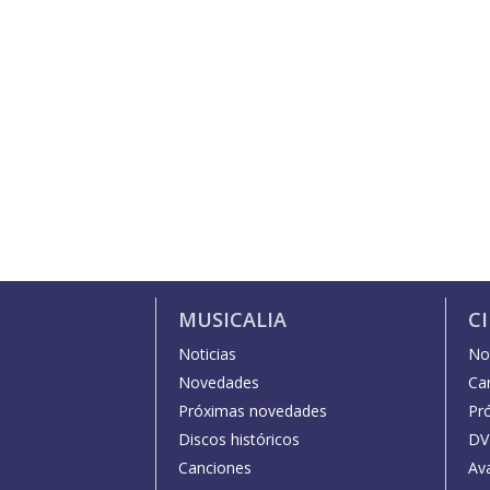
MUSICALIA
C
Noticias
Not
Novedades
Car
Próximas novedades
Pr
Discos históricos
DV
Canciones
Av