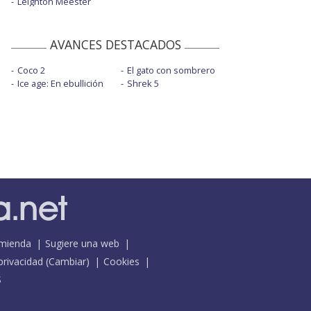
Leighton Meester
AVANCES DESTACADOS
Coco 2
El gato con sombrero
Ice age: En ebullición
Shrek 5
mienda
Sugiere una web
 privacidad
(
Cambiar
)
Cookies
S