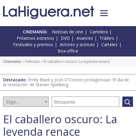
CINEMANÍA:
Noticias de cine
Cartelera
Próximos estrenos
DVD
Avances
Tráilers
Festivales y premios
Actores y actrices
Carteles
Box-office
Cinemanía
> Películas > El caballero oscuro: La leyenda renace
Destacado:
Emily Blunt y Josh O'Connor protagonizan 'El día de
la revelación' de Steven Spielberg
El caballero oscuro: La
leyenda renace