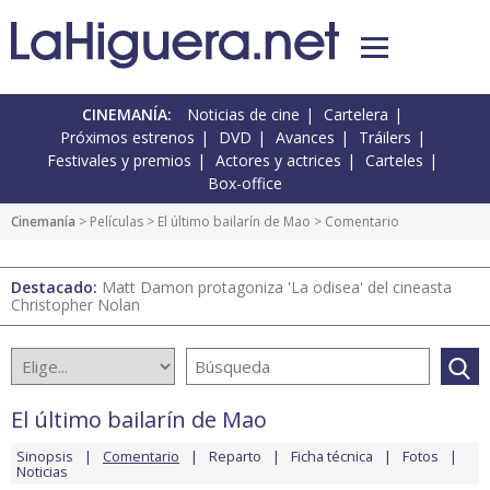
CINEMANÍA:
Noticias de cine
Cartelera
Próximos estrenos
DVD
Avances
Tráilers
Festivales y premios
Actores y actrices
Carteles
Box-office
Cinemanía
> Películas >
El último bailarín de Mao
> Comentario
Destacado:
Matt Damon protagoniza 'La odisea' del cineasta
Christopher Nolan
El último bailarín de Mao
Sinopsis
Comentario
Reparto
Ficha técnica
Fotos
Noticias