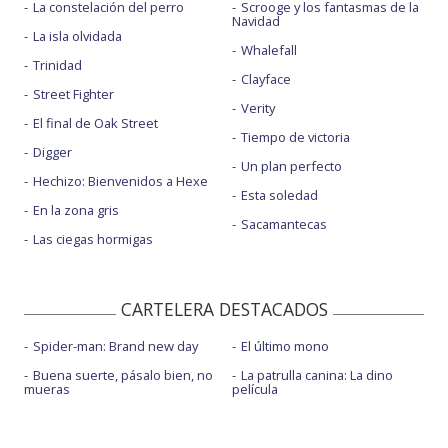
La constelación del perro
Scrooge y los fantasmas de la
Navidad
La isla olvidada
Whalefall
Trinidad
Clayface
Street Fighter
Verity
El final de Oak Street
Tiempo de victoria
Digger
Un plan perfecto
Hechizo: Bienvenidos a Hexe
Esta soledad
En la zona gris
Sacamantecas
Las ciegas hormigas
CARTELERA DESTACADOS
Spider-man: Brand new day
El último mono
Buena suerte, pásalo bien, no
La patrulla canina: La dino
mueras
película