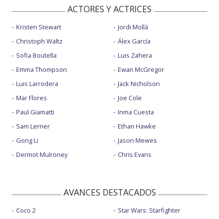
ACTORES Y ACTRICES
Kristen Stewart
Jordi Mollà
Christoph Waltz
Álex García
Sofia Boutella
Luis Zahera
Emma Thompson
Ewan McGregor
Luis Larrodera
Jack Nicholson
Mar Flores
Joe Cole
Paul Giamatti
Inma Cuesta
Sam Lerner
Ethan Hawke
Gong Li
Jason Mewes
Dermot Mulroney
Chris Evans
AVANCES DESTACADOS
Coco 2
Star Wars: Starfighter