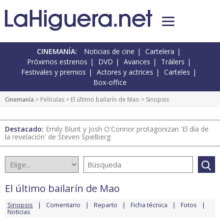
CINEMANÍA:
Noticias de cine
Cartelera
Próximos estrenos
DVD
Avances
Tráilers
Festivales y premios
Actores y actrices
Carteles
Box-office
Cinemanía
> Películas >
El último bailarín de Mao
> Sinopsis
Destacado:
Emily Blunt y Josh O'Connor protagonizan 'El día de
la revelación' de Steven Spielberg
El último bailarín de Mao
Sinopsis
Comentario
Reparto
Ficha técnica
Fotos
Noticias