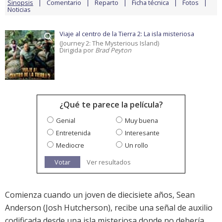
Sinopsis
Comentario
Reparto
Ficha técnica
Fotos
Noticias
Viaje al centro de la Tierra 2: La isla misteriosa
(Journey 2: The Mysterious Island)
Dirigida por
Brad Peyton
¿Qué te parece la película?
Genial
Muy buena
Entretenida
Interesante
Mediocre
Un rollo
Votar
Ver resultados
Comienza cuando un joven de diecisiete años, Sean
Anderson (Josh Hutcherson), recibe una señal de auxilio
codificada desde una isla misteriosa donde no debería