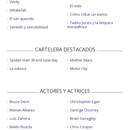
Verity
El nido
Whalefall
Cómo robar un banco
El ser querido
Tadeo Jones y la lámpara
maravillosa
Sentido y sensibilidad
CARTELERA DESTACADOS
Spider-man: Brand new day
Mother Mary
La odisea
Motor City
ACTORES Y ACTRICES
Bruce Dern
Christopher Egan
Marian Álvarez
George Clooney
Luis Zahera
Brian Geraghty
Belén Rueda
Chris Cooper