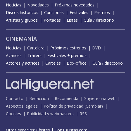
Noticias
Novedades
Próximas novedades
Discos históricos
Canciones
Festivales
Premios
Artistas y grupos
Portadas
Listas
Guía / directorio
CINEMANÍA
Noticias
Cartelera
Próximos estrenos
DVD
Avances
Tráilers
Festivales + premios
Actores y actrices
Carteles
Box-office
Guía / directorio
Contacto
Redacción
Recomienda
Sugiere una web
Aspectos legales
Política de privacidad
(
Cambiar
)
Cookies
Publicidad y webmasters
RSS
Otros servicios:
Chistes
|
Top10Listas.com