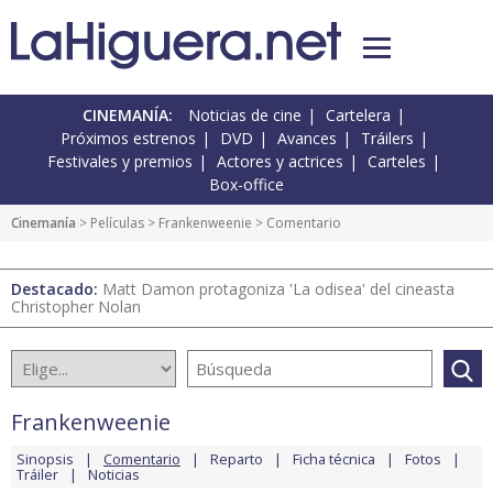
CINEMANÍA:
Noticias de cine
Cartelera
Próximos estrenos
DVD
Avances
Tráilers
Festivales y premios
Actores y actrices
Carteles
Box-office
Cinemanía
> Películas >
Frankenweenie
> Comentario
Destacado:
Matt Damon protagoniza 'La odisea' del cineasta
Christopher Nolan
Frankenweenie
Sinopsis
Comentario
Reparto
Ficha técnica
Fotos
Tráiler
Noticias