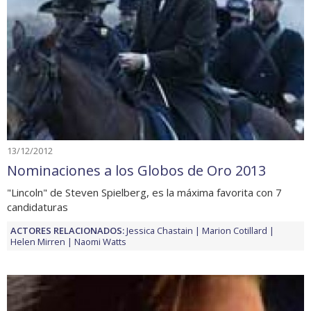
13/12/2012
Nominaciones a los Globos de Oro 2013
"Lincoln" de Steven Spielberg, es la máxima favorita con 7
candidaturas
ACTORES RELACIONADOS:
Jessica Chastain
Marion Cotillard
Helen Mirren
Naomi Watts