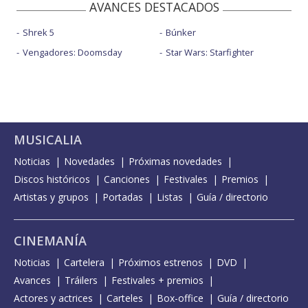
AVANCES DESTACADOS
Shrek 5
Búnker
Vengadores: Doomsday
Star Wars: Starfighter
MUSICALIA
Noticias
Novedades
Próximas novedades
Discos históricos
Canciones
Festivales
Premios
Artistas y grupos
Portadas
Listas
Guía / directorio
CINEMANÍA
Noticias
Cartelera
Próximos estrenos
DVD
Avances
Tráilers
Festivales + premios
Actores y actrices
Carteles
Box-office
Guía / directorio