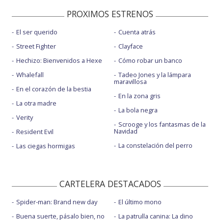
PROXIMOS ESTRENOS
El ser querido
Cuenta atrás
Street Fighter
Clayface
Hechizo: Bienvenidos a Hexe
Cómo robar un banco
Whalefall
Tadeo Jones y la lámpara
maravillosa
En el corazón de la bestia
En la zona gris
La otra madre
La bola negra
Verity
Scrooge y los fantasmas de la
Navidad
Resident Evil
La constelación del perro
Las ciegas hormigas
CARTELERA DESTACADOS
Spider-man: Brand new day
El último mono
Buena suerte, pásalo bien, no
La patrulla canina: La dino