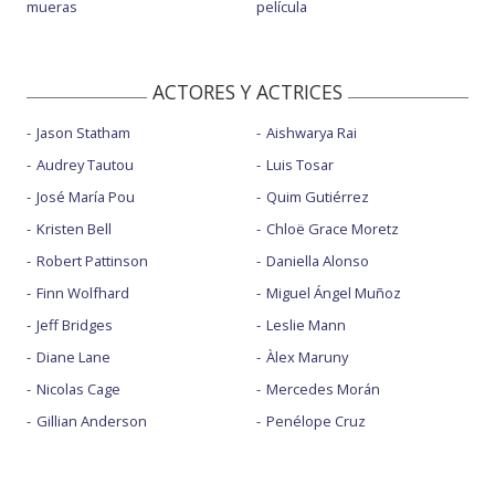
mueras
película
ACTORES Y ACTRICES
Jason Statham
Aishwarya Rai
Audrey Tautou
Luis Tosar
José María Pou
Quim Gutiérrez
Kristen Bell
Chloë Grace Moretz
Robert Pattinson
Daniella Alonso
Finn Wolfhard
Miguel Ángel Muñoz
Jeff Bridges
Leslie Mann
Diane Lane
Àlex Maruny
Nicolas Cage
Mercedes Morán
Gillian Anderson
Penélope Cruz