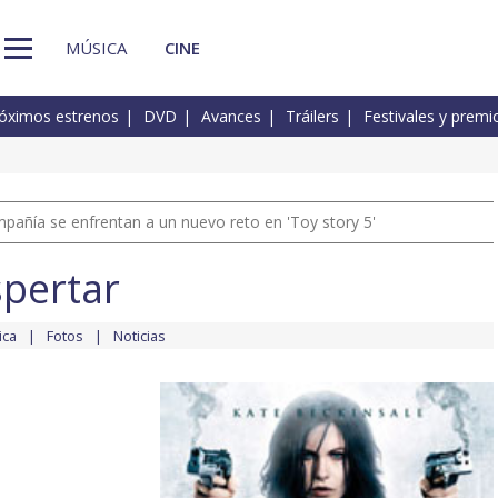
MÚSICA
CINE
óximos estrenos
DVD
Avances
Tráilers
Festivales y premi
pañía se enfrentan a un nuevo reto en 'Toy story 5'
spertar
ica
Fotos
Noticias