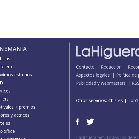
INEMANÍA
icias
telera
Contacto
Redacción
Reco
óximos estrenos
Aspectos legales
Política de
D
Publicidad y webmasters
RS
ances
ilers
Otros servicios:
Chistes
|
Top1
stivales + premios
ores y actrices
teles
x-office
LaHiguera.net. Todos los dere