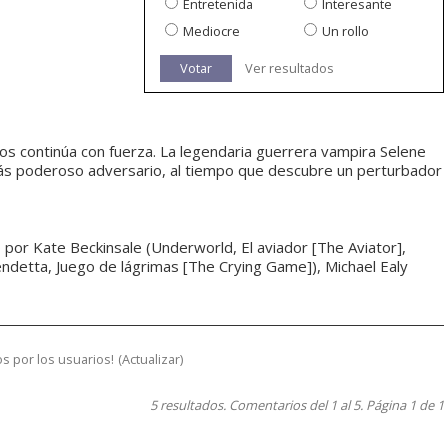
Entretenida
Interesante
Mediocre
Un rollo
Votar
Ver resultados
opos continúa con fuerza. La legendaria guerrera vampira Selene
más poderoso adversario, al tiempo que descubre un perturbador
por Kate Beckinsale (Underworld, El aviador [The Aviator],
ndetta, Juego de lágrimas [The Crying Game]), Michael Ealy
s por los usuarios!
(
Actualizar
)
5 resultados. Comentarios del 1 al 5. Página 1 de 1