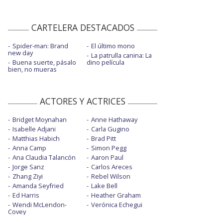
CARTELERA DESTACADOS
Spider-man: Brand
El último mono
new day
La patrulla canina: La
Buena suerte, pásalo
dino película
bien, no mueras
ACTORES Y ACTRICES
Bridget Moynahan
Anne Hathaway
Isabelle Adjani
Carla Gugino
Matthias Habich
Brad Pitt
Anna Camp
Simon Pegg
Ana Claudia Talancón
Aaron Paul
Jorge Sanz
Carlos Areces
Zhang Ziyi
Rebel Wilson
Amanda Seyfried
Lake Bell
Ed Harris
Heather Graham
Wendi McLendon-
Verónica Echegui
Covey