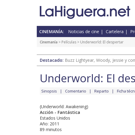
CINEMANÍA:
Noticias de cine
Cartelera
Pr
Cinemanía
> Películas > Underworld: El despertar
Destacado:
Buzz Lightyear, Woody, Jessie y com
Underworld: El de
Sinopsis
Comentario
Reparto
Ficha técn
(Underworld: Awakening)
Acción - Fantástica
Estados Unidos
Año: 2011
89 minutos