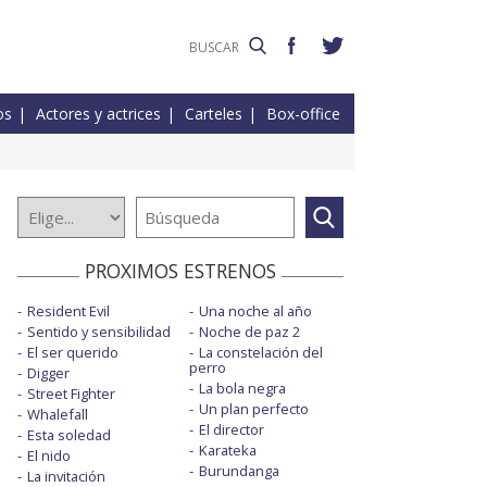
os
Actores y actrices
Carteles
Box-office
PROXIMOS ESTRENOS
Resident Evil
Una noche al año
Sentido y sensibilidad
Noche de paz 2
El ser querido
La constelación del
perro
Digger
La bola negra
Street Fighter
Un plan perfecto
Whalefall
El director
Esta soledad
Karateka
El nido
Burundanga
La invitación