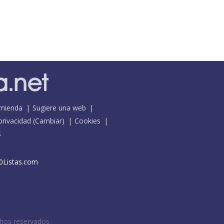
mienda
Sugiere una web
 privacidad
(
Cambiar
)
Cookies
S
0Listas.com
chos reservados