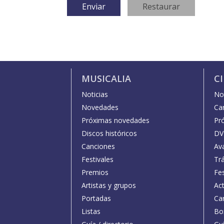
MUSICALIA
C
Noticias
Not
Novedades
Car
Próximas novedades
Pr
Discos históricos
DV
Canciones
Av
Festivales
Trá
Premios
Fe
Artistas y grupos
Act
Portadas
Car
Listas
Bo