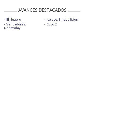
AVANCES DESTACADOS
El jilguero
Ice age: En ebullición
Vengadores:
Coco 2
Doomsday