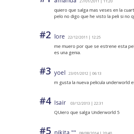
amanda
27/01/2011 | 11:20
quiero que salga mas veses en la cuart
pelo no digo que he visto la peli si no 
#2
lore
22/12/2011 | 12:25
me muero por que se estrene esta pel
es una genia.
#3
yoel
23/01/2012 | 06:13
m gusta la nueva pelicula underworld e
#4
Isair
03/12/2013 | 22:31
QUiero que salga Underworld 5
#5
nikita ""
08/08/2014 | 20:40