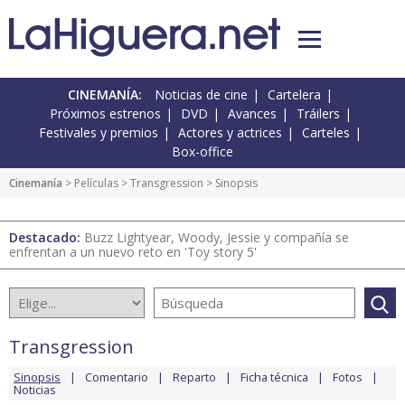
CINEMANÍA:
Noticias de cine
Cartelera
Próximos estrenos
DVD
Avances
Tráilers
Festivales y premios
Actores y actrices
Carteles
Box-office
Cinemanía
> Películas >
Transgression
> Sinopsis
Destacado:
Buzz Lightyear, Woody, Jessie y compañía se
enfrentan a un nuevo reto en 'Toy story 5'
Transgression
Sinopsis
Comentario
Reparto
Ficha técnica
Fotos
Noticias