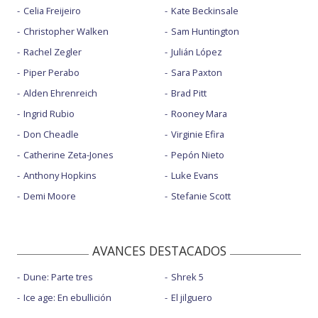
Celia Freijeiro
Kate Beckinsale
Christopher Walken
Sam Huntington
Rachel Zegler
Julián López
Piper Perabo
Sara Paxton
Alden Ehrenreich
Brad Pitt
Ingrid Rubio
Rooney Mara
Don Cheadle
Virginie Efira
Catherine Zeta-Jones
Pepón Nieto
Anthony Hopkins
Luke Evans
Demi Moore
Stefanie Scott
AVANCES DESTACADOS
Dune: Parte tres
Shrek 5
Ice age: En ebullición
El jilguero