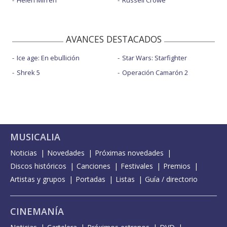
Helen Mirren
Russell Crowe
AVANCES DESTACADOS
Ice age: En ebullición
Star Wars: Starfighter
Shrek 5
Operación Camarón 2
MUSICALIA
Noticias
Novedades
Próximas novedades
Discos históricos
Canciones
Festivales
Premios
Artistas y grupos
Portadas
Listas
Guía / directorio
CINEMANÍA