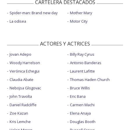
CARTELERA DESTACADOS
Spider-man: Brand new day
Mother Mary
La odisea
Motor City
ACTORES Y ACTRICES
Jovan Adepo
Billy Ray Cyrus
Woody Harrelson
Antonio Banderas
Verónica Echegui
Laurent Lafitte
Claudia Abate
Thomas Haden Church
Nebojsa Glogovac
Bruce Willis
John Travolta
Eric Bana
Daniel Radcliffe
Carmen Machi
Zoe Kazan
Elena Anaya
Kris Lemche
Douglas Booth