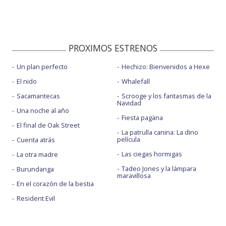
PROXIMOS ESTRENOS
Un plan perfecto
Hechizo: Bienvenidos a Hexe
El nido
Whalefall
Sacamantecas
Scrooge y los fantasmas de la
Navidad
Una noche al año
Fiesta pagäna
El final de Oak Street
La patrulla canina: La dino
película
Cuenta atrás
Las ciegas hormigas
La otra madre
Tadeo Jones y la lámpara
Burundanga
maravillosa
En el corazón de la bestia
Resident Evil