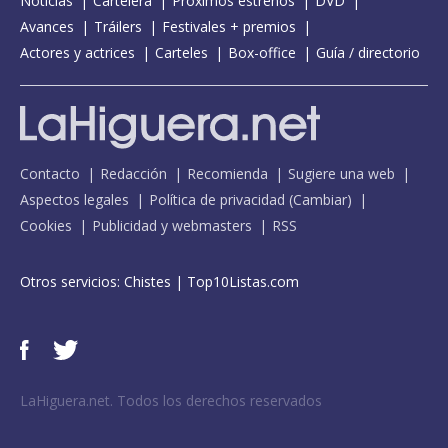
Noticias
Cartelera
Próximos estrenos
DVD
Avances
Tráilers
Festivales + premios
Actores y actrices
Carteles
Box-office
Guía / directorio
Contacto
Redacción
Recomienda
Sugiere una web
Aspectos legales
Política de privacidad
(
Cambiar
)
Cookies
Publicidad y webmasters
RSS
Otros servicios:
Chistes
|
Top10Listas.com
LaHiguera.net. Todos los derechos reservados