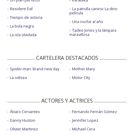
Un plan perfecto
Karateka
Resident Evil
La patrulla canina: La dino
película
Tiempo de victoria
Una noche al año
La bola negra
Tadeo Jones y la lámpara
maravillosa
La isla olvidada
CARTELERA DESTACADOS
Spider-man: Brand new day
Mother Mary
La odisea
Motor City
ACTORES Y ACTRICES
Álvaro Cervantes
Fernando Fernán Gómez
Danny Huston
Jennifer Lopez
Olivier Martinez
Michael Cera