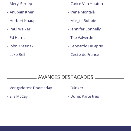
Meryl Streep
Carice Van Houten
Anupam Kher
Irene Montalà
Herbert Knaup
Margot Robbie
Paul Walker
Jennifer Connelly
Ed Harris
Tito Valverde
John Krasinski
Leonardo DiCaprio
Lake Bell
Cécile de France
AVANCES DESTACADOS
Vengadores: Doomsday
Búnker
Ella McCay
Dune: Parte tres