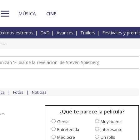
MÚSICA
CINE
óximos estrenos
DVD
Avances
Tráilers
Festivales y premi
nica
izan 'El día de la revelación' de Steven Spielberg
ica
Fotos
Noticias
¿Qué te parece la película?
ns
Genial
Muy buena
Entretenida
Interesante
Mediocre
Un rollo