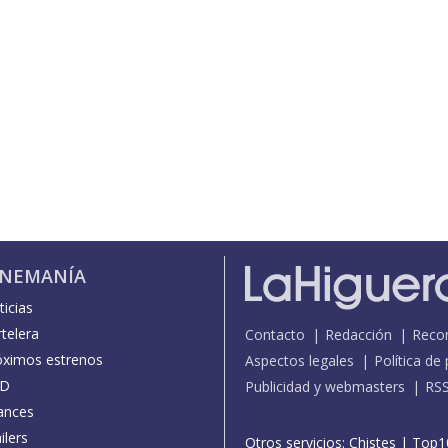
INEMANÍA
icias
telera
Contacto
Redacción
Reco
óximos estrenos
Aspectos legales
Política de
D
Publicidad y webmasters
RS
ances
ilers
Otros servicios:
Chistes
|
Top1