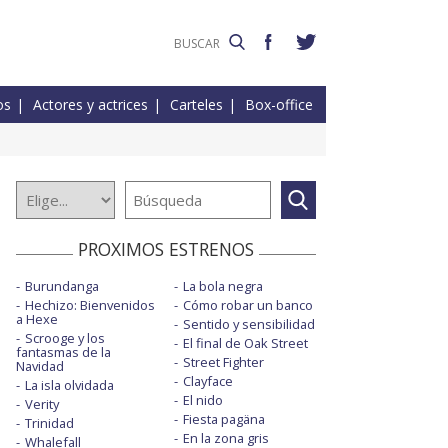
os
Actores y actrices
Carteles
Box-office
PROXIMOS ESTRENOS
Burundanga
La bola negra
Hechizo: Bienvenidos
Cómo robar un banco
a Hexe
Sentido y sensibilidad
Scrooge y los
El final de Oak Street
fantasmas de la
Street Fighter
Navidad
Clayface
La isla olvidada
El nido
Verity
Fiesta pagäna
Trinidad
En la zona gris
Whalefall