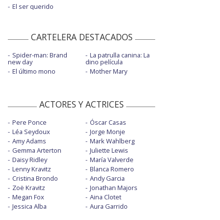
El ser querido
CARTELERA DESTACADOS
Spider-man: Brand
La patrulla canina: La
new day
dino película
El último mono
Mother Mary
ACTORES Y ACTRICES
Pere Ponce
Óscar Casas
Léa Seydoux
Jorge Monje
Amy Adams
Mark Wahlberg
Gemma Arterton
Juliette Lewis
Daisy Ridley
María Valverde
Lenny Kravitz
Blanca Romero
Cristina Brondo
Andy Garcia
Zoë Kravitz
Jonathan Majors
Megan Fox
Aina Clotet
Jessica Alba
Aura Garrido