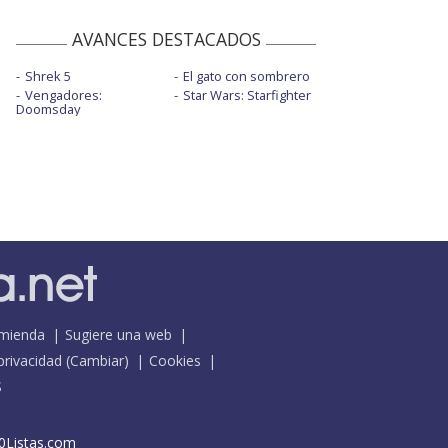
AVANCES DESTACADOS
Shrek 5
El gato con sombrero
Vengadores:
Star Wars: Starfighter
Doomsday
mienda
Sugiere una web
 privacidad
(
Cambiar
)
Cookies
S
0Listas.com