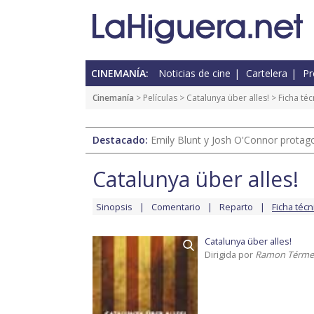
CINEMANÍA:
Noticias de cine
Cartelera
Pr
Cinemanía
> Películas >
Catalunya über alles!
> Ficha téc
Destacado:
Emily Blunt y Josh O'Connor protagon
Catalunya über alles!
Sinopsis
Comentario
Reparto
Ficha técn
Catalunya über alles!
Dirigida por
Ramon Térme