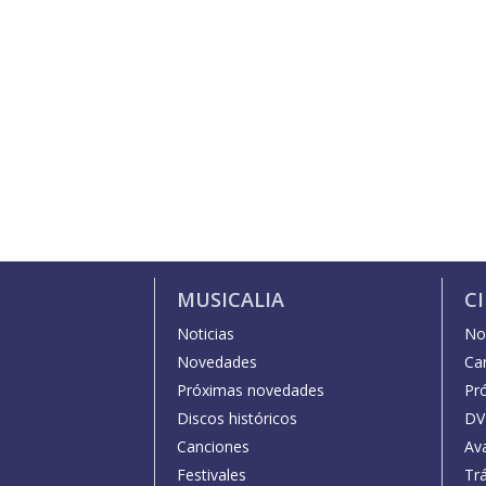
MUSICALIA
C
Noticias
Not
Novedades
Car
Próximas novedades
Pr
Discos históricos
DV
Canciones
Av
Festivales
Trá