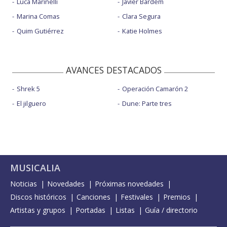
Luca Marinelli
Javier Bardem
Marina Comas
Clara Segura
Quim Gutiérrez
Katie Holmes
AVANCES DESTACADOS
Shrek 5
Operación Camarón 2
El jilguero
Dune: Parte tres
MUSICALIA
Noticias
Novedades
Próximas novedades
Discos históricos
Canciones
Festivales
Premios
Artistas y grupos
Portadas
Listas
Guía / directorio