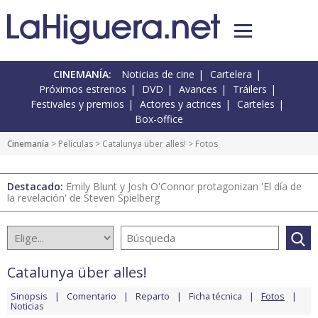
CINEMANÍA:
Noticias de cine
Cartelera
Próximos estrenos
DVD
Avances
Tráilers
Festivales y premios
Actores y actrices
Carteles
Box-office
Cinemanía
> Películas >
Catalunya über alles!
> Fotos
Destacado:
Emily Blunt y Josh O'Connor protagonizan 'El día de
la revelación' de Steven Spielberg
Catalunya über alles!
Sinopsis
Comentario
Reparto
Ficha técnica
Fotos
Noticias