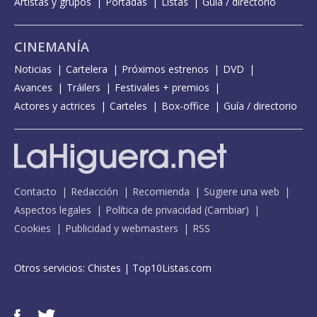
Artistas y grupos
Portadas
Listas
Guía / directorio
CINEMANÍA
Noticias
Cartelera
Próximos estrenos
DVD
Avances
Tráilers
Festivales + premios
Actores y actrices
Carteles
Box-office
Guía / directorio
Contacto
Redacción
Recomienda
Sugiere una web
Aspectos legales
Política de privacidad
(
Cambiar
)
Cookies
Publicidad y webmasters
RSS
Otros servicios:
Chistes
|
Top10Listas.com