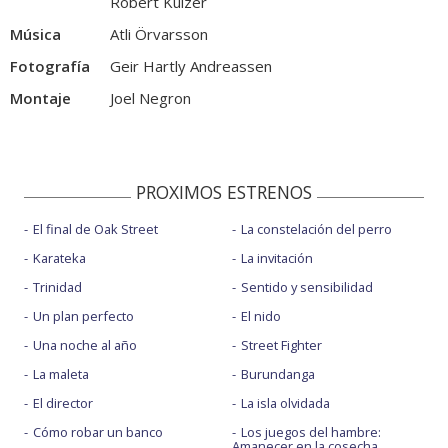
Robert Kulzer
Música
Atli Örvarsson
Fotografía
Geir Hartly Andreassen
Montaje
Joel Negron
PROXIMOS ESTRENOS
El final de Oak Street
La constelación del perro
Karateka
La invitación
Trinidad
Sentido y sensibilidad
Un plan perfecto
El nido
Una noche al año
Street Fighter
La maleta
Burundanga
El director
La isla olvidada
Cómo robar un banco
Los juegos del hambre:
Amanecer en la cosecha