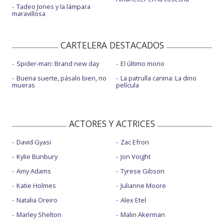
Tadeo Jones y la lámpara
maravillosa
CARTELERA DESTACADOS
Spider-man: Brand new day
El último mono
Buena suerte, pásalo bien, no
La patrulla canina: La dino
mueras
película
ACTORES Y ACTRICES
David Gyasi
Zac Efron
Kylie Bunbury
Jon Voight
Amy Adams
Tyrese Gibson
Katie Holmes
Julianne Moore
Natalia Oreiro
Alex Etel
Marley Shelton
Malin Akerman