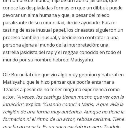
un hombre de mundo, hijo de un rabino jasidista, que
conoce las despiadadas formas en que un dibbuk puede
devorar un alma humana y que, a pesar del miedo
paralizante de su comunidad, decide ayudarle. Para el
casting de este inusual papel, los cineastas siguieron un
proceso también inusual, y decidieron contratar a una
persona ajena al mundo de la interpretación: una
estrella jasidista del rap y el reggae conocida en todo el
mundo por su nombre hebreo: Matisyahu.
Ole Bornedal dice que vio algo muy genuino y natural en
Matisyahu que le hizo pensar que podría encarnar a
Tzadok a pesar de no tener ninguna experiencia como
actor.
"A veces, los castings tienen mucho que ver con la
intuición"
, explica.
"Cuando conocí a Matis, vi que vivía la
religión de una forma muy auténtica. Aunque no tiene la
formación ni el ritmo de un actor, rebosa carisma. Tiene
mucha presencia. Es un poco excéntrico, pero Tzadok