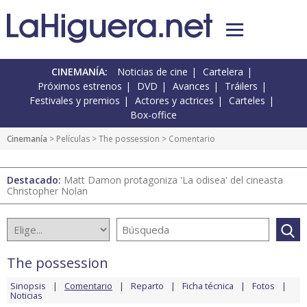
CINEMANÍA:
Noticias de cine
Cartelera
Próximos estrenos
DVD
Avances
Tráilers
Festivales y premios
Actores y actrices
Carteles
Box-office
Cinemanía
> Películas >
The possession
> Comentario
Destacado:
Matt Damon protagoniza 'La odisea' del cineasta
Christopher Nolan
The possession
Sinopsis
Comentario
Reparto
Ficha técnica
Fotos
Noticias