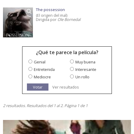
The possession
(El origen del mal)
Dirigida por
Ole Bornedal
¿Qué te parece la película?
Genial
Muy buena
Entretenida
Interesante
Mediocre
Un rollo
Votar
Ver resultados
2 resultados. Resultados del 1 al 2. Página 1 de 1