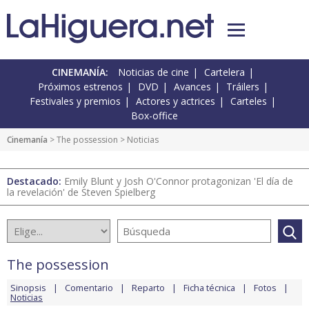
CINEMANÍA:
Noticias de cine
Cartelera
Próximos estrenos
DVD
Avances
Tráilers
Festivales y premios
Actores y actrices
Carteles
Box-office
Cinemanía
>
The possession
> Noticias
Destacado:
Emily Blunt y Josh O'Connor protagonizan 'El día de
la revelación' de Steven Spielberg
The possession
Sinopsis
Comentario
Reparto
Ficha técnica
Fotos
Noticias