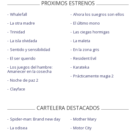
PROXIMOS ESTRENOS
Whalefall
Ahora los suegros son ellos
La otra madre
El último mono
Trinidad
Las ciegas hormigas
La isla olvidada
La maleta
Sentido y sensibilidad
En la zona gris
El ser querido
Resident Evil
Los juegos del hambre:
Karateka
Amanecer en la cosecha
Prácticamente magia 2
Noche de paz 2
Clayface
CARTELERA DESTACADOS
Spider-man: Brand new day
Mother Mary
La odisea
Motor City