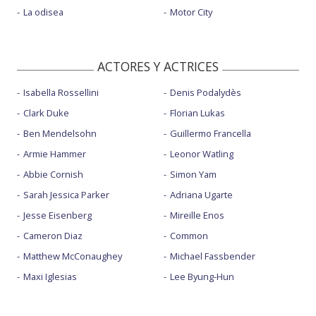
La odisea
Motor City
ACTORES Y ACTRICES
Isabella Rossellini
Denis Podalydès
Clark Duke
Florian Lukas
Ben Mendelsohn
Guillermo Francella
Armie Hammer
Leonor Watling
Abbie Cornish
Simon Yam
Sarah Jessica Parker
Adriana Ugarte
Jesse Eisenberg
Mireille Enos
Cameron Diaz
Common
Matthew McConaughey
Michael Fassbender
Maxi Iglesias
Lee Byung-Hun