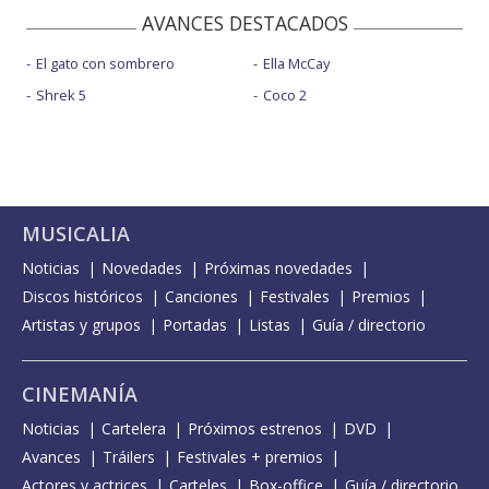
AVANCES DESTACADOS
El gato con sombrero
Ella McCay
Shrek 5
Coco 2
MUSICALIA
Noticias
Novedades
Próximas novedades
Discos históricos
Canciones
Festivales
Premios
Artistas y grupos
Portadas
Listas
Guía / directorio
CINEMANÍA
Noticias
Cartelera
Próximos estrenos
DVD
Avances
Tráilers
Festivales + premios
Actores y actrices
Carteles
Box-office
Guía / directorio