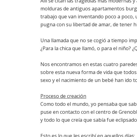
Allí se citan las tragedias más modernas y 
molduras de antiguos apartamentos burgu
trabajo que van inventando poco a poco, 
pugna con su libertad de amar, de tener h
Una llamada que no se cogió a tiempo impl
¿Para la chica que llamó, o para el niño? 
Nos encontramos en estas cuatro paredes 
sobre esta nueva forma de vida que todos
sexo y el nacimiento de un bebé han ido
Proceso de creación
Como todo el mundo, yo pensaba que sabía
puse en contacto con el centro de Grenobl
y todo lo que creía que sabía fue eclipsado 
Esto es lo que les escribí en aquellos días: