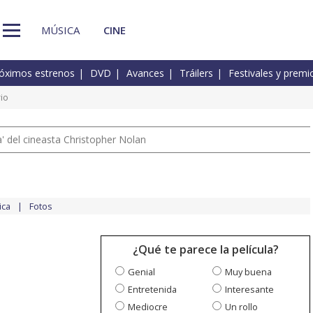
MÚSICA
CINE
óximos estrenos
DVD
Avances
Tráilers
Festivales y premi
io
 del cineasta Christopher Nolan
ica
Fotos
¿Qué te parece la película?
Genial
Muy buena
Entretenida
Interesante
Mediocre
Un rollo