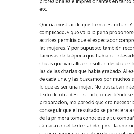
profesionales e impresionantes en tanto q
etc.
Quería mostrar de qué forma escuchan. Y p
complicado, y que valía la pena proponérs
actrices permitía que el espectador compre
las mujeres. Y por supuesto también record
famosas de la época que habían confesado
chicas que van allí a consultar, decidí qu
las de las charlas que había grabado. Al 
de cada una, y las buscamos por muchos si
lo que es ser una mujer. No buscaban inte
texto de otra desconocida, convirtiéndose 
preparación, me pareció que era necesario
conseguir que el resultado se pareciera 
de la primera toma conociese a su compañe
cámara con el texto sabido, pero la emoció
conversaciones se rodaban de una sola vez 