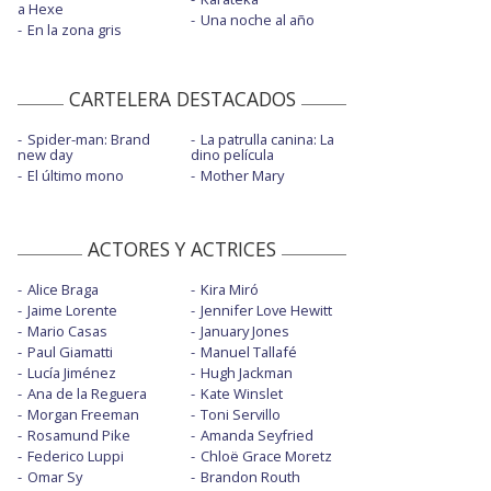
a Hexe
Una noche al año
En la zona gris
CARTELERA DESTACADOS
Spider-man: Brand
La patrulla canina: La
new day
dino película
El último mono
Mother Mary
ACTORES Y ACTRICES
Alice Braga
Kira Miró
Jaime Lorente
Jennifer Love Hewitt
Mario Casas
January Jones
Paul Giamatti
Manuel Tallafé
Lucía Jiménez
Hugh Jackman
Ana de la Reguera
Kate Winslet
Morgan Freeman
Toni Servillo
Rosamund Pike
Amanda Seyfried
Federico Luppi
Chloë Grace Moretz
Omar Sy
Brandon Routh