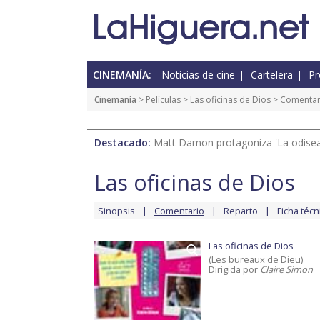
CINEMANÍA:
Noticias de cine
Cartelera
Pr
Cinemanía
> Películas >
Las oficinas de Dios
> Comentar
Destacado:
Matt Damon protagoniza 'La odisea'
Las oficinas de Dios
Sinopsis
Comentario
Reparto
Ficha técn
Las oficinas de Dios
(Les bureaux de Dieu)
Dirigida por
Claire Simon