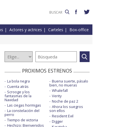
os
Actores y actrices
Carteles
Box-office
PROXIMOS ESTRENOS
La bola negra
Buena suerte, pásalo
bien, no mueras
Cuenta atrás
Whalefall
Scrooge y los
fantasmas de la
Verity
Navidad
Noche de paz 2
Las ciegas hormigas
Ahora los suegros
La constelación del
son ellos
perro
Resident Evil
Tiempo de victoria
Digger
Hechizo: Bienvenidos
Karateka