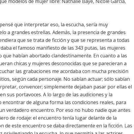
ue modelos de mujer libre: Nathalie Baye, Nicole García,
ensé que interpretar eso, la escucha, sería muy
elo a grandes estrellas. Además, la presencia de grandes
ndiera que se trata de ficción y que se representa a todas
aba el famoso manifiesto de las 343 putas, las mujeres
 que habían abortado clandestinamente. En cuanto a las
e fueran chicas y mujeres desconocidas que se parecieran a
escuchar las grabaciones me acordaba con mucha precisión
tios, según cada personaje. No sabían actuar; sólo sabían
rpretar, convencer; simplemente dejaban pasar por ellas el
en sus portavoces. A lo largo de las audiciones y la
 encontrar de alguna forma las condiciones reales, para
a un verdadero encuentro. Por eso no hubo nadie que antes
ro de rodaje: el encuentro tenía lugar delante de la
n de este encuentro se daba directamente en la ficción. Las
privilegiando la escucha, lo que permitía a las actrices