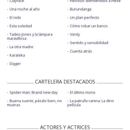
Clayface
Hechizo: Bienvenidos a Hexe
Una noche al año
Burundanga
El nido
Un plan perfecto
Esta soledad
Cómo robar un banco
Tadeo Jones y la lámpara
Verity
maravillosa
Sentido y sensibilidad
La otra madre
Cuenta atrás
Karateka
Digger
CARTELERA DESTACADOS
Spider-man: Brand new day
El último mono
Buena suerte, pásalo bien, no
La patrulla canina: La dino
mueras
película
ACTORES Y ACTRICES