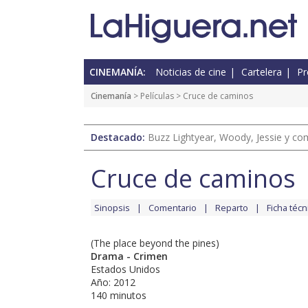
CINEMANÍA:
Noticias de cine
Cartelera
Pr
Cinemanía
> Películas > Cruce de caminos
Destacado:
Buzz Lightyear, Woody, Jessie y com
Cruce de caminos
Sinopsis
Comentario
Reparto
Ficha técn
(The place beyond the pines)
Drama - Crimen
Estados Unidos
Año: 2012
140 minutos