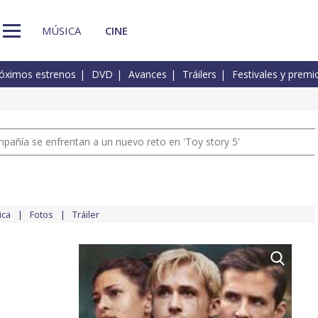
MÚSICA
CINE
óximos estrenos
DVD
Avances
Tráilers
Festivales y premi
pañía se enfrentan a un nuevo reto en 'Toy story 5'
ica
Fotos
Tráiler