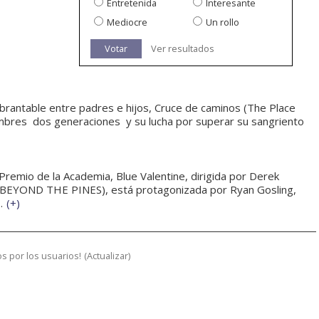
Entretenida
Interesante
Mediocre
Un rollo
Votar
Ver resultados
ebrantable entre padres e hijos, Cruce de caminos (The Place
mbres  dos generaciones  y su lucha por superar su sangriento
 Premio de la Academia, Blue Valentine, dirigida por Derek
EYOND THE PINES), está protagonizada por Ryan Gosling,
.
(
+
)
s por los usuarios!
(
Actualizar
)