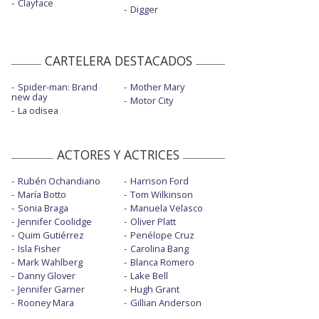
Clayface
Digger
CARTELERA DESTACADOS
Spider-man: Brand
Mother Mary
new day
Motor City
La odisea
ACTORES Y ACTRICES
Rubén Ochandiano
Harrison Ford
María Botto
Tom Wilkinson
Sonia Braga
Manuela Velasco
Jennifer Coolidge
Oliver Platt
Quim Gutiérrez
Penélope Cruz
Isla Fisher
Carolina Bang
Mark Wahlberg
Blanca Romero
Danny Glover
Lake Bell
Jennifer Garner
Hugh Grant
Rooney Mara
Gillian Anderson