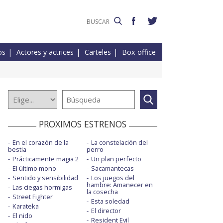
os
Actores y actrices
Carteles
Box-office
PROXIMOS ESTRENOS
En el corazón de la
La constelación del
bestia
perro
Prácticamente magia 2
Un plan perfecto
El último mono
Sacamantecas
Sentido y sensibilidad
Los juegos del
hambre: Amanecer en
Las ciegas hormigas
la cosecha
Street Fighter
Esta soledad
Karateka
El director
El nido
Resident Evil