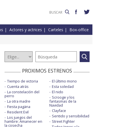
os
Actores y actrices
Carteles
Box-office
PROXIMOS ESTRENOS
Tiempo de victoria
El último mono
Cuenta atrás
Esta soledad
La constelación del
El nido
perro
Scrooge y los
La otra madre
fantasmas de la
Navidad
Fiesta pagäna
Clayface
Resident Evil
Sentido y sensibilidad
Los juegos del
hambre: Amanecer en
Street Fighter
la cosecha
Tadeo Jones y la