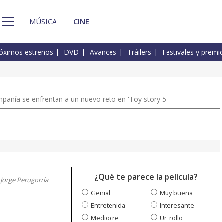
MÚSICA
CINE
óximos estrenos
DVD
Avances
Tráilers
Festivales y premi
pañía se enfrentan a un nuevo reto en 'Toy story 5'
¿Qué te parece la película?
 Jorge Perugorría
Genial
Muy buena
Entretenida
Interesante
Mediocre
Un rollo