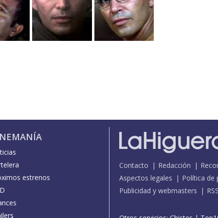
INEMANÍA
icias
telera
Contacto
Redacción
Reco
óximos estrenos
Aspectos legales
Política de
D
Publicidad y webmasters
RS
ances
ilers
Otros servicios:
Chistes
|
Top1