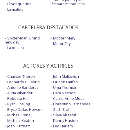
El ser querido
lámpara maravillosa
La maleta
CARTELERA DESTACADOS
Spider-man: Brand
Mother Mary
new day
Motor City
La odisea
ACTORES Y ACTRICES
Charlize Theron
John Malkovich
Leonardo DiCaprio
Queen Latifah
Antonio Banderas
Uma Thurman
Alicia Vikander
Liam Neeson
Rebecca Hall
Carrie-Anne Moss
Ryan Gosling
Florentino Fernández
Bryce Dallas Howard
Zach Braff
Michael Peña
Silvia Abascal
Michael Keaton
Danny Huston
Josh Hartnett
Leo Harlem