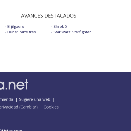
AVANCES DESTACADOS
El jilguero
Shrek 5
Dune: Parte tres
Star Wars: Starfighter
mienda
Sugiere una web
 privacidad
(
Cambiar
)
Cookies
S
0Listas.com