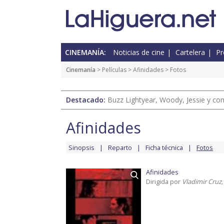
CINEMANÍA:
Noticias de cine
Cartelera
Pr
Cinemanía
> Películas >
Afinidades
> Fotos
Destacado:
Buzz Lightyear, Woody, Jessie y com
Afinidades
Sinopsis
Reparto
Ficha técnica
Fotos
Afinidades
Dirigida por
Vladimir Cruz,