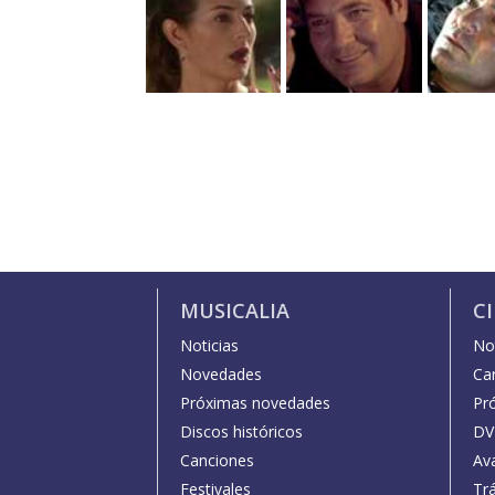
MUSICALIA
C
Noticias
Not
Novedades
Car
Próximas novedades
Pr
Discos históricos
DV
Canciones
Av
Festivales
Trá