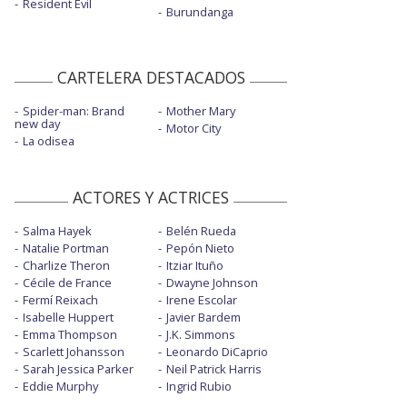
Resident Evil
Burundanga
CARTELERA DESTACADOS
Spider-man: Brand
Mother Mary
new day
Motor City
La odisea
ACTORES Y ACTRICES
Salma Hayek
Belén Rueda
Natalie Portman
Pepón Nieto
Charlize Theron
Itziar Ituño
Cécile de France
Dwayne Johnson
Fermí Reixach
Irene Escolar
Isabelle Huppert
Javier Bardem
Emma Thompson
J.K. Simmons
Scarlett Johansson
Leonardo DiCaprio
Sarah Jessica Parker
Neil Patrick Harris
Eddie Murphy
Ingrid Rubio