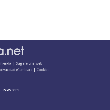
mienda
Sugiere una web
 privacidad
(
Cambiar
)
Cookies
S
0Listas.com