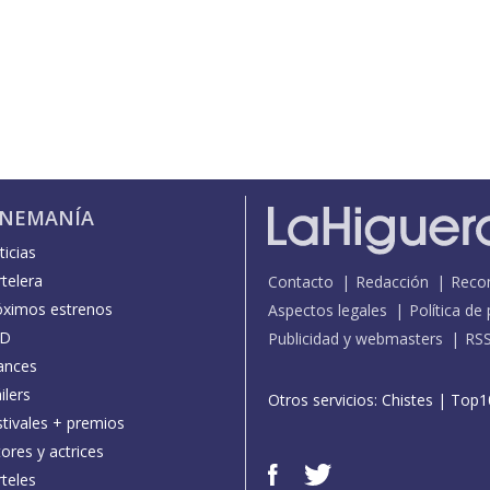
INEMANÍA
icias
telera
Contacto
Redacción
Reco
óximos estrenos
Aspectos legales
Política de
D
Publicidad y webmasters
RS
ances
ilers
Otros servicios:
Chistes
|
Top1
stivales + premios
ores y actrices
teles