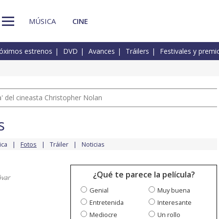
MÚSICA
CINE
óximos estrenos
DVD
Avances
Tráilers
Festivales y premi
 del cineasta Christopher Nolan
s
ica
Fotos
Tráiler
Noticias
¿Qué te parece la película?
var
Genial
Muy buena
Entretenida
Interesante
Mediocre
Un rollo