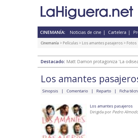
CINEMANÍA:
Noticias de cine
Cartelera
Pr
Cinemanía
> Películas >
Los amantes pasajeros
> Fotos
Destacado:
Matt Damon protagoniza 'La odisea'
Los amantes pasajero
Sinopsis
Comentario
Reparto
Ficha técn
Los amantes pasajeros
Dirigida por
Pedro Almodó