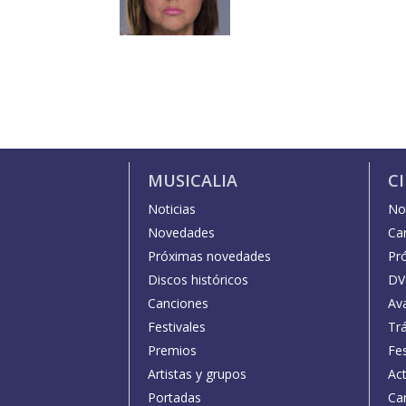
MUSICALIA
C
Noticias
Not
Novedades
Car
Próximas novedades
Pr
Discos históricos
DV
Canciones
Av
Festivales
Trá
Premios
Fe
Artistas y grupos
Act
Portadas
Car