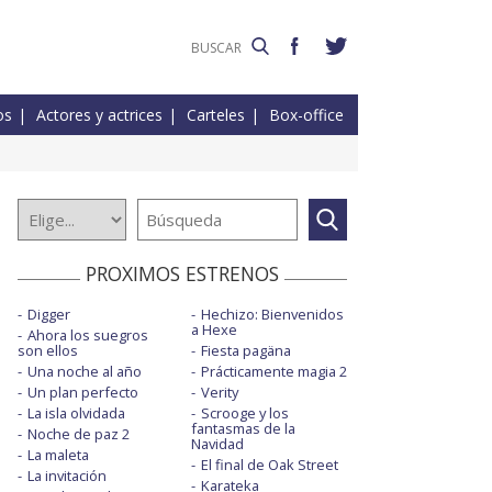
os
Actores y actrices
Carteles
Box-office
PROXIMOS ESTRENOS
Digger
Hechizo: Bienvenidos
a Hexe
Ahora los suegros
son ellos
Fiesta pagäna
Una noche al año
Prácticamente magia 2
Un plan perfecto
Verity
La isla olvidada
Scrooge y los
fantasmas de la
Noche de paz 2
Navidad
La maleta
El final de Oak Street
La invitación
Karateka