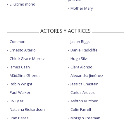
El último mono
Mother Mary
ACTORES Y ACTRICES
Common
Jason Biggs
Ernesto Alterio
Daniel Radcliffe
Chloë Grace Moretz
Hugo Silva
James Caan
Clara Alonso
Mãdãlina Ghenea
Alexandra Jiménez
Robin Wright
Jessica Chastain
Paul Walker
Carlos Areces
Liv Tyler
Ashton Kutcher
Natasha Richardson
Colin Farrell
Fran Perea
Morgan Freeman