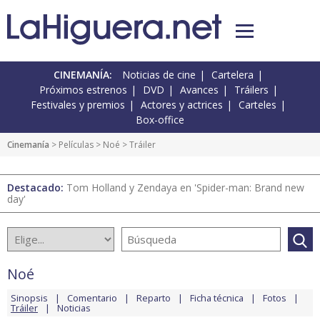
CINEMANÍA:
Noticias de cine
Cartelera
Próximos estrenos
DVD
Avances
Tráilers
Festivales y premios
Actores y actrices
Carteles
Box-office
Cinemanía
> Películas >
Noé
> Tráiler
Destacado:
Tom Holland y Zendaya en 'Spider-man: Brand new
day'
Noé
Sinopsis
Comentario
Reparto
Ficha técnica
Fotos
Tráiler
Noticias