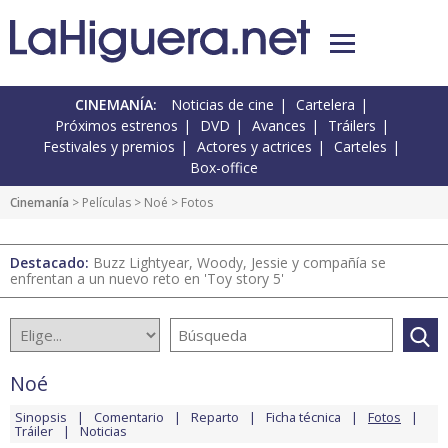
CINEMANÍA:
Noticias de cine
Cartelera
Próximos estrenos
DVD
Avances
Tráilers
Festivales y premios
Actores y actrices
Carteles
Box-office
Cinemanía
> Películas >
Noé
> Fotos
Destacado:
Buzz Lightyear, Woody, Jessie y compañía se
enfrentan a un nuevo reto en 'Toy story 5'
Noé
Sinopsis
Comentario
Reparto
Ficha técnica
Fotos
Tráiler
Noticias