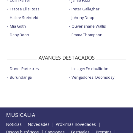
Colin Farrell
Jamie Foxx
Tracee Ellis Ross
Peter Gallagher
Hailee Steinfeld
Johnny Depp
Mia Goth
Quvenzhané Wallis
Dany Boon
Emma Thompson
AVANCES DESTACADOS
Dune: Parte tres
Ice age: En ebullición
Burundanga
Vengadores: Doomsday
MUSICALIA
Noticias
Novedades
Próximas novedades
Discos históricos
Canciones
Festivales
Premios