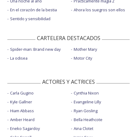
Una noche al año
Prácticamente magia 2
En el corazón de la bestia
Ahora los suegros son ellos
Sentido y sensibilidad
CARTELERA DESTACADOS
Spider-man: Brand new day
Mother Mary
La odisea
Motor City
ACTORES Y ACTRICES
Carla Gugino
Cynthia Nixon
Kyle Gallner
Evangeline Lilly
Hiam Abbass
Ryan Gosling
Amber Heard
Bella Heathcote
Eneko Sagardoy
Aina Clotet